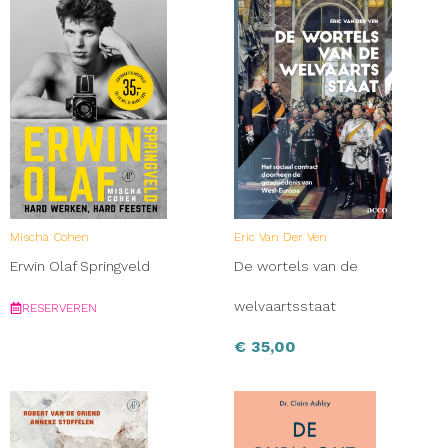
Mischa Cohen
Eric Van Der Ven
Erwin Olaf Springveld
De wortels van de
welvaartsstaat
RESERVEREN
€
35,00