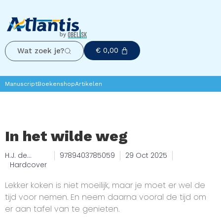
€
0,00
Wat zoek je?
Manuscript
Boekenshop
Artikelen
In het wilde weg
H.J. de
9789403785059
29 Oct 2025
Gruijter
Hardcover
Lekker koken is niet moeilijk, maar je moet er wel de
tijd voor nemen. En neem daarna vooral de tijd om
er aan tafel van te genieten.