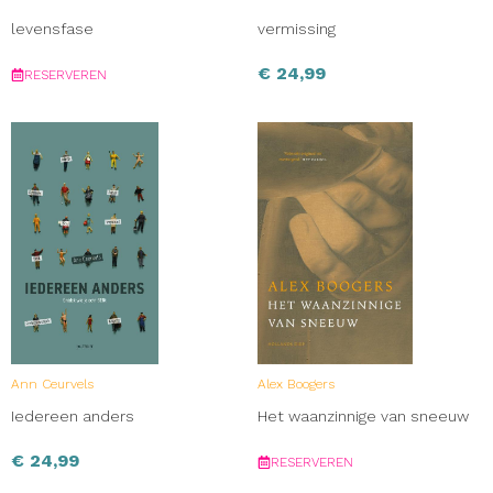
levensfase
vermissing
€
24,99
RESERVEREN
Ann Ceurvels
Alex Boogers
Iedereen anders
Het waanzinnige van sneeuw
€
24,99
RESERVEREN