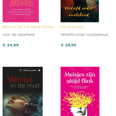
Martin N. Seif And Sally M. Winston
Rianne Van Dort
Voor de zekerheid
Verliefd onder voorbehoud
€
24,99
€
28,50