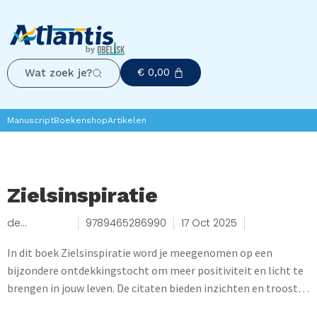
€
0,00
Wat zoek je?
Manuscript
Boekenshop
Artikelen
Zielsinspiratie
de
9789465286990
17 Oct 2025
Schittering
Tresi Barros
In dit boek Zielsinspiratie word je meegenomen op een
bijzondere ontdekkingstocht om meer positiviteit en licht te
brengen in jouw leven. De citaten bieden inzichten en troost
en helpen je om jouw innerlijke kracht te versterken. Er is