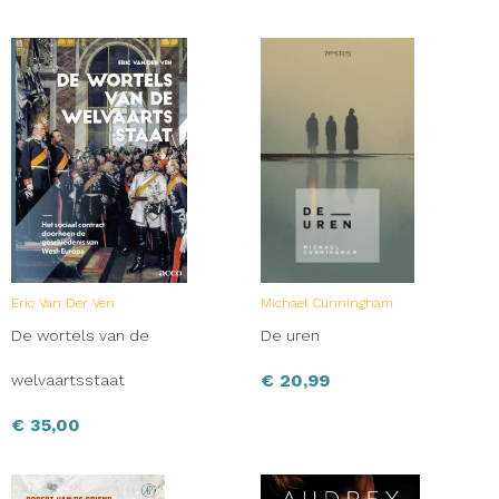
Eric Van Der Ven
Michael Cunningham
De wortels van de
De uren
€
20,99
welvaartsstaat
€
35,00