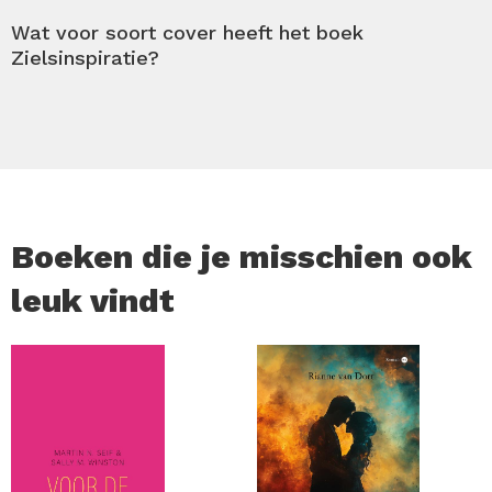
Grijp de kansen die het leven je biedt. Je bezit zelf de
Wat voor soort cover heeft het boek
sleutel tot jouw eigen geluk. Kom dichter bij je geluk door
Zielsinspiratie?
meer innerlijke rust, persoonlijke groei en zelfliefde.
Boeken die je misschien ook
leuk vindt