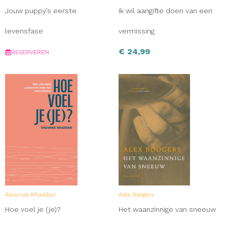
Jouw puppy’s eerste
Ik wil aangifte doen van een
levensfase
vermissing
€
24,99
RESERVEREN
Raounak Khaddari
Alex Boogers
Hoe voel je (je)?
Het waanzinnige van sneeuw