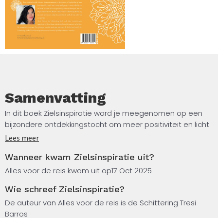
Samenvatting
In dit boek Zielsinspiratie word je meegenomen op een
bijzondere ontdekkingstocht om meer positiviteit en licht
te brengen in jouw leven. De citaten bieden inzichten en
Lees meer
troost en helpen je om jouw innerlijke kracht te versterken.
Wanneer kwam Zielsinspiratie uit?
Er is zoveel meer tussen hemel en aarde.
Alles voor de reis kwam uit op
17 Oct 2025
Laat je inspireren door liefde en compassie in dit boek.
Wie schreef Zielsinspiratie?
Heb vertrouwen in jezelf, ook als je een moeilijke situatie in
jouw leven wil veranderen. Je verdient geluk in jouw leven.
De auteur van Alles voor de reis is de Schittering Tresi
Barros