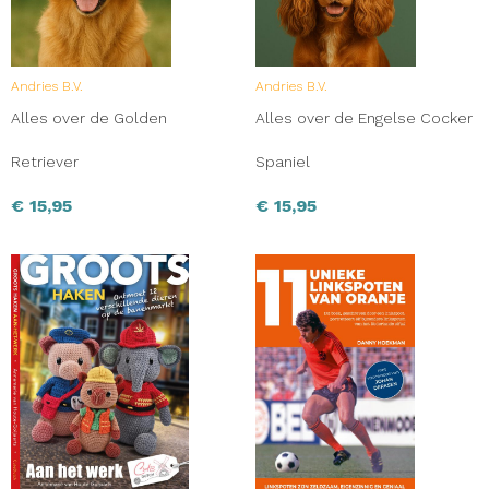
Andries B.V.
Andries B.V.
Alles over de Golden
Alles over de Engelse Cocker
Retriever
Spaniel
€
15,95
€
15,95