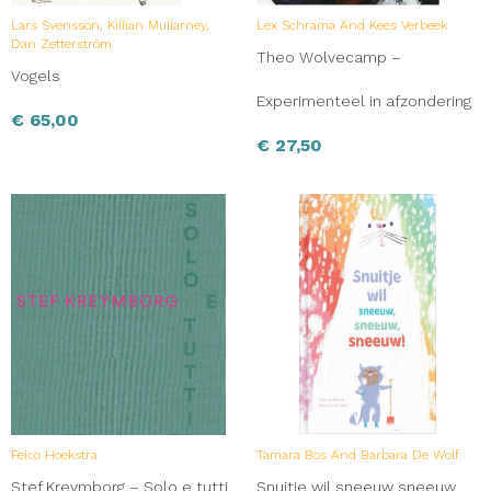
Lars Svensson, Killian Mullarney,
Lex Schrama And Kees Verbeek
Dan Zetterström
Theo Wolvecamp –
Vogels
Experimenteel in afzondering
€
65,00
€
27,50
Feico Hoekstra
Tamara Bos And Barbara De Wolf
Stef Kreymborg – Solo e tutti
Snuitje wil sneeuw sneeuw