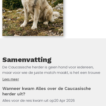
Samenvatting
De Caucasische herder is geen hond voor iedereen,
maar voor wie de juiste match maakt, is het een trouwe
en indrukwekkende metgezel voor het leven. In dit boek
Lees meer
ontdek je alles wat je nodig hebt om deze bijzondere
Wanneer kwam Alles over de Caucasische
honderase te begrijpen, op te voeden en goed te
herder uit?
verzorgen. Je leert hoe het karakter van de Caucasische
herder is gevormd door eeuwen van bewaking en
Alles voor de reis kwam uit op
20 Apr 2026
bescherming, wat dat betekent voor het dagelijks leven