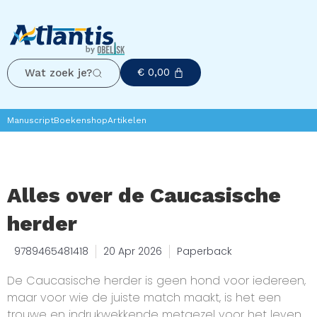
€
0,00
Wat zoek je?
Manuscript
Boekenshop
Artikelen
Alles over de Caucasische
herder
9789465481418
20 Apr 2026
Paperback
De Caucasische herder is geen hond voor iedereen,
maar voor wie de juiste match maakt, is het een
trouwe en indrukwekkende metgezel voor het leven.