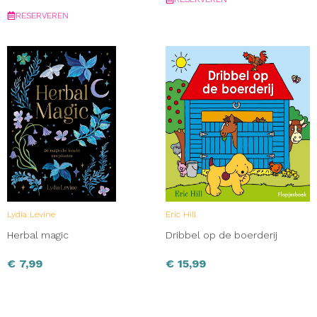
RESERVEREN
Lydia Levine
Eric Hill
Herbal magic
Dribbel op de boerderij
€
7,99
€
15,99