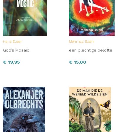
Hans Euser
Mehrnaz Salehi
God’s Mosaic
een plechtige belofte
€
19,95
€
15,00