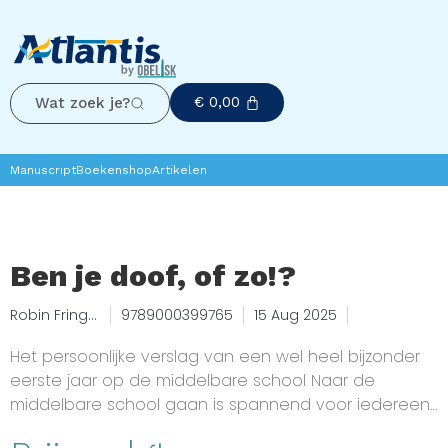
€
0,00
Wat zoek je?
Manuscript
Boekenshop
Artikelen
Ben je doof, of zo!?
Robin Frings
9789000399765
15 Aug 2025
and
Georgia van
Het persoonlijke verslag van een wel heel bijzonder
der Gen
eerste jaar op de middelbare school Naar de
middelbare school gaan is spannend voor iedereen,
maar voor Robin nóg meer. Want op zijn eerste dag