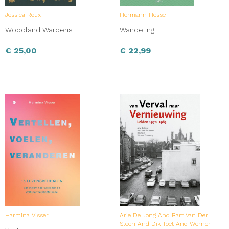
Jessica Roux
Hermann Hesse
Woodland Wardens
Wandeling
€
25,00
€
22,99
Harmina Visser
Arie De Jong And Bart Van Der
Steen And Dik Toet And Werner