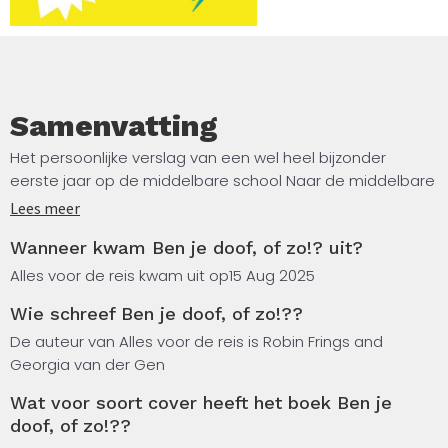
Samenvatting
Het persoonlijke verslag van een wel heel bijzonder
eerste jaar op de middelbare school Naar de middelbare
school gaan is spannend voor iedereen, maar voor Robin
Lees meer
nóg meer. Want op zijn eerste dag maakte hij zich niet
Wanneer kwam Ben je doof, of zo!? uit?
alleen zorgen over hoe hij eruitzag en of zijn klasgenoten
hem wel zouden mogen. Hij maakte zich ook druk over
Alles voor de reis kwam uit op
15 Aug 2025
hoe hij de weg moest vinden terwijl hij niet kon horen wat
Wie schreef Ben je doof, of zo!??
er via de intercom werd omgeroepen.
De auteur van Alles voor de reis is Robin Frings and
Over hoe zijn klasgenoten zouden reageren op zijn tolk. En
Georgia van der Gen
over hoe hij vrienden moest maken terwijl niet Nederlands
Wat voor soort cover heeft het boek Ben je
maar Gebarentaal zijn moedertaal was. In Ben je doof, of
doof, of zo!??
zo!?