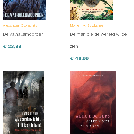
Alexander Olbrechts
Morten A. Strøksnes
De Valhallamoorden
De man die de wereld wilde
€
23,99
zien
€
49,99