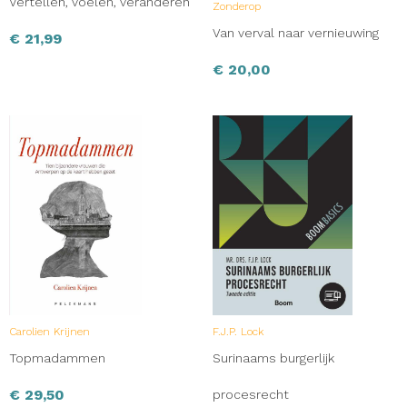
Vertellen, voelen, veranderen
Zonderop
Van verval naar vernieuwing
€
21,99
€
20,00
Carolien Krijnen
F.J.P. Lock
Topmadammen
Surinaams burgerlijk
€
29,50
procesrecht