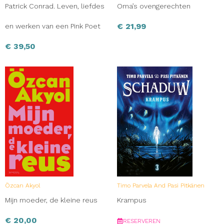
Patrick Conrad. Leven, liefdes
Oma’s ovengerechten
€
21,99
en werken van een Pink Poet
€
39,50
Özcan Akyol
Timo Parvela And Pasi Pitkänen
Mijn moeder, de kleine reus
Krampus
€
20,00
RESERVEREN