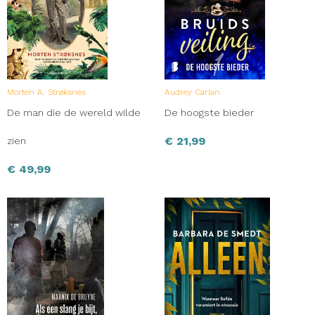
Morten A. Strøksnes
Audrey Carlan
De man die de wereld wilde
De hoogste bieder
€
21,99
zien
€
49,99