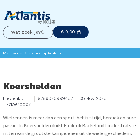
€
0,00
Wat zoek je?
Manuscript
Boekenshop
Artikelen
Koershelden
Frederik
9789020999457
05 Nov 2025
Backelandt
Paperback
Wielrennen is meer dan een sport: het is strijd, heroïek en pure
passie. In Koershelden duikt Frederik Backelandt in de strafste
ritten van de grootste kampioenen uit de wielergeschiedenis.