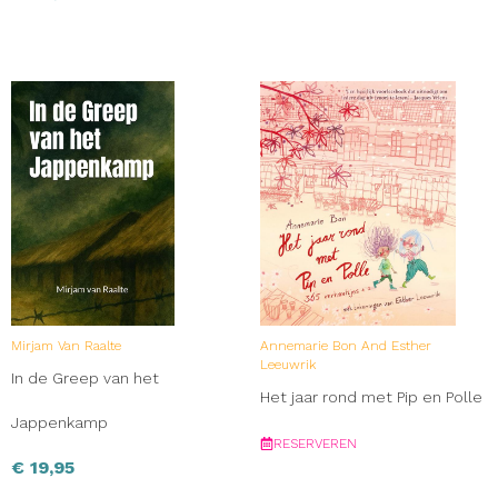
Mirjam Van Raalte
Annemarie Bon And Esther
Leeuwrik
In de Greep van het
Het jaar rond met Pip en Polle
Jappenkamp
RESERVEREN
€
19,95