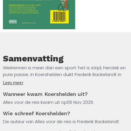
Samenvatting
Wielrennen is meer dan een sport: het is strijd, heroïek en
pure passie. In Koershelden duikt Frederik Backelandt in
de strafste ritten van de grootste kampioenen uit de
Lees meer
wielergeschiedenis. Van de ongenaakbare Eddy Merckx in
Wanneer kwam Koershelden uit?
de Ronde van Frankrijk 1969 over de heroïsche stunt van
Bernard Hinault in Luik-Bastenaken-Luik 1980 tot de
Alles voor de reis kwam uit op
05 Nov 2025
indrukwekkende solo van Tadej Pogačar in de Strade
Wie schreef Koershelden?
Bianche in 2022… Het levert een prachtige verzameling
verhalen op die eerder verschenen in het fietsmagazine
De auteur van Alles voor de reis is Frederik Backelandt
Grinta!