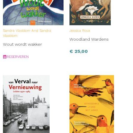
Sandra Vlasblom And Sandra
Jessica Roux
Vlasblom
Woodland Wardens
Wout wordt wakker
€
25,00
RESERVEREN