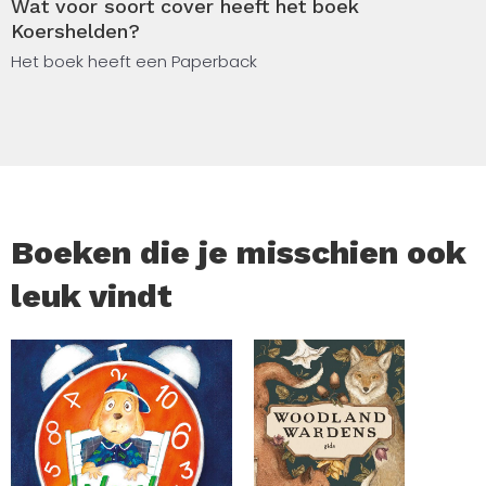
Wat voor soort cover heeft het boek
Koershelden?
maar die nu, voor het eerst, worden gebundeld. Dit boek
Het boek heeft een Paperback
verzamelt maar liefst 20 epische wielerritten. Herbeleef al
die onvergetelijkemomenten.
Boeken die je misschien ook
leuk vindt