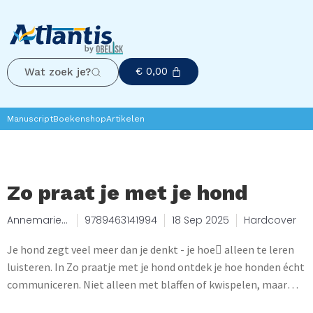
€
0,00
Wat zoek je?
Manuscript
Boekenshop
Artikelen
Zo praat je met je hond
Annemariek
9789463141994
18 Sep 2025
Hardcover
e Piers
Je hond zegt veel meer dan je denkt - je hoe􀀁 alleen te leren
luisteren. In Zo praatje met je hond ontdek je hoe honden écht
communiceren. Niet alleen met blaffen of kwispelen, maar
met hun hele lichaam: hun houding, beweging en blik. Aan de