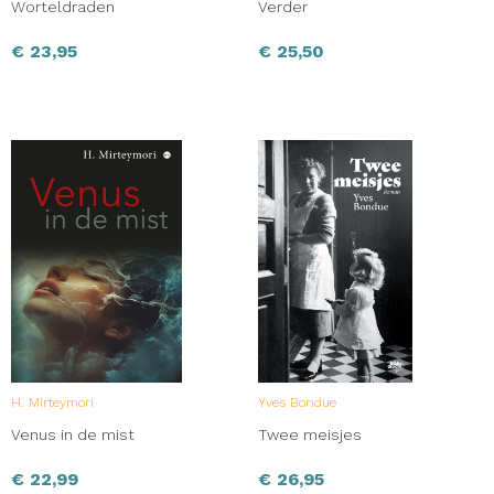
Worteldraden
Verder
€
23,95
€
25,50
H. Mirteymori
Yves Bondue
Venus in de mist
Twee meisjes
€
22,99
€
26,95