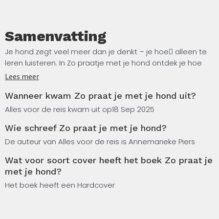
Samenvatting
Je hond zegt veel meer dan je denkt – je hoe􀀁 alleen te
leren luisteren. In Zo praatje met je hond ontdek je hoe
honden écht communiceren. Niet alleen met blaffen of
Lees meer
kwispelen, maar met hun hele lichaam: hun houding,
Wanneer kwam Zo praat je met je hond uit?
beweging en blik.
Alles voor de reis kwam uit op
18 Sep 2025
Aan de hand van herkenbare voorbeelden en praktische
Wie schreef Zo praat je met je hond?
tips leer je beter begrijpen wat je hond voelt, bedoelt en
nodig hee􀀁. Of je nu een puppy hebt of al jaren een
De auteur van Alles voor de reis is Annemarieke Piers
trouwe viervoeter aan je zijde, dit boek helpt je om
Wat voor soort cover heeft het boek Zo praat je
samen een sterkere band op te bouwen gebaseerd op
met je hond?
vertrouwen, respect en echte communicatie. Leer zien
Het boek heeft een Hardcover
wat je hond zegt – zonder woorden