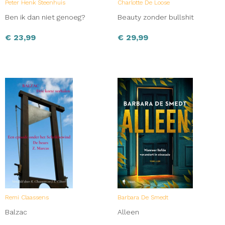
Peter Henk Steenhuis
Charlotte De Loose
Ben ik dan niet genoeg?
Beauty zonder bullshit
€
23,99
€
29,99
Remi Claassens
Barbara De Smedt
Balzac
Alleen