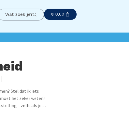
€
0,00
Wat zoek je?
heid
men? Stel dat ik iets
k moet het zeker weten!
telling – zelfs als je
rnuis hebt uitgezet of je
oets – overkomt iedereen
t dat er iets ergs zal