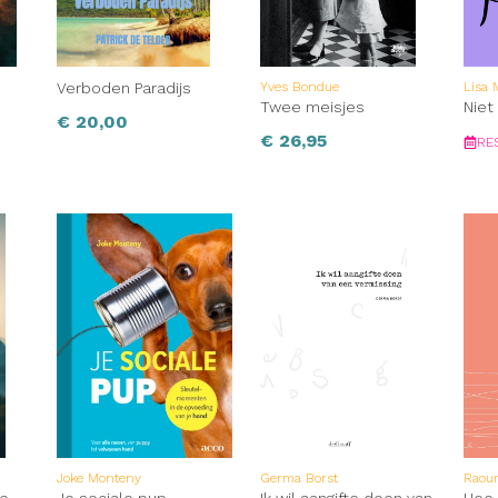
Verboden Paradijs
Yves Bondue
Lisa
Twee meisjes
Niet
€
20,00
€
26,95
RE
Joke Monteny
Germa Borst
Raou