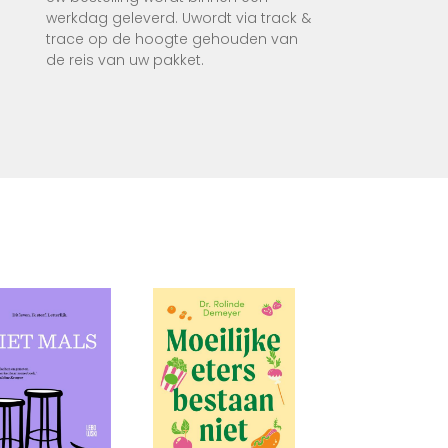
werkdag geleverd. Uwordt via track &
trace op de hoogte gehouden van
os te
de reis van uw pakket.
ie je
 leert
te
ciation
.