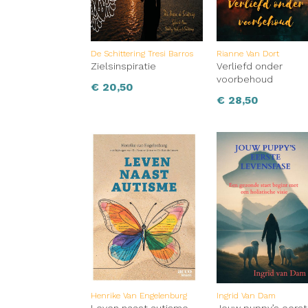
De Schittering Tresi Barros
Rianne Van Dort
Zielsinspiratie
Verliefd onder
voorbehoud
€
20,50
€
28,50
Henrike Van Engelenburg
Ingrid Van Dam