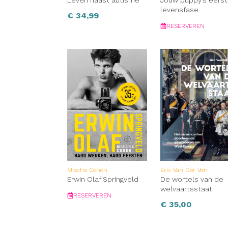
Leven naast autisme
Jouw puppy’s eers
levensfase
€
34,99
RESERVEREN
Mischa Cohen
Eric Van Der Ven
Erwin Olaf Springveld
De wortels van de
welvaartsstaat
RESERVEREN
€
35,00