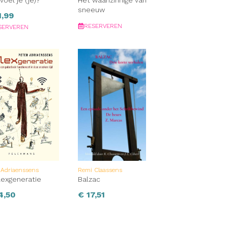
voel je (je)?
Het waanzinnige van
sneeuw
,99
RESERVEREN
SERVEREN
 Adriaenssens
Remi Claassens
lexgeneratie
Balzac
4,50
€
17,51