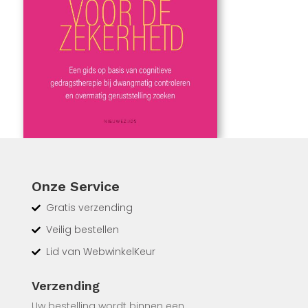
Onze Service
Gratis verzending
Veilig bestellen
Lid van WebwinkelKeur
 de
Verzending
oets –
 je
Uw bestelling wordt binnen een