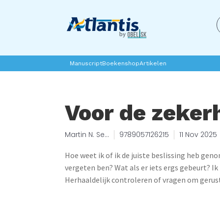
Manuscript
Boekenshop
Artikelen
Voor de zeker
Martin N. Seif
9789057126215
11 Nov 2025
and Sally M.
Winston
Hoe weet ik of ik de juiste beslissing heb geno
vergeten ben? Wat als er iets ergs gebeurt? I
Herhaaldelijk controleren of vragen om gerusts
weet dat je de deur op slot hebt gedaan, het fo
goed hebt voorbereid op die vergadering of t
weleens. Wanneer het gepaard gaat met de angs