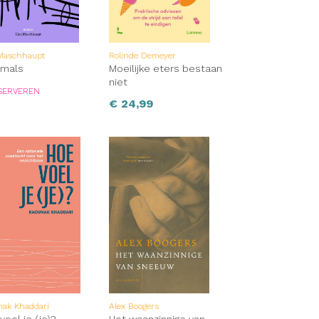
 Maschhaupt
Rolinde Demeyer
 mals
Moeilijke eters bestaan
niet
SERVEREN
€
24,99
nak Khaddari
Alex Boogers