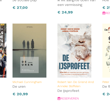
te
Je sociale pup
Ik wil aangifte doen van
Hoe 
een vermissing
€
27,00
€
21
€
24,99
RE
Michael Cunningham
Robert Van De Griend And
Peter
De uren
Anneke Stoffelen
De f
De ijsprofeet
€
20,99
€
2
RESERVEREN