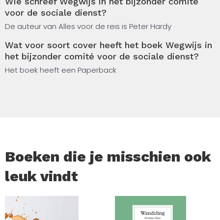
Wie schreef Wegwijs in het bijzonder comité
zich laten vervangen bij afwezigheid? – Wat is de
voor de sociale dienst?
verhouding tussen het BCSD en de sociale dienst van het
OCMW?
De auteur van Alles voor de reis is Peter Hardy
Wat voor soort cover heeft het boek Wegwijs in
De inzichten die u in deze publicatie opdoet, zullen u
het bijzonder comité voor de sociale dienst?
helpen bij uw mandaat.
Het boek heeft een Paperback
Boeken die je misschien ook
leuk vindt