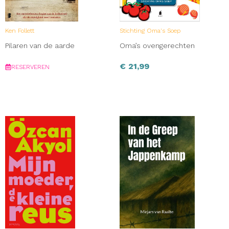
Ken Follett
Stichting Oma's Soep
Pilaren van de aarde
Oma’s ovengerechten
€
21,99
RESERVEREN