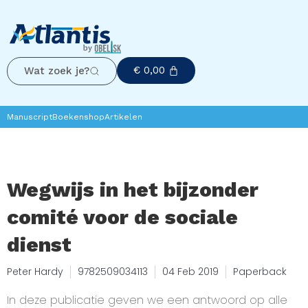
€
0,00
Wat zoek je?
Manuscript
Boekenshop
Artikelen
Wegwijs in het bijzonder
comité voor de sociale
dienst
Peter Hardy
9782509034113
04 Feb 2019
Paperback
In deze publicatie geven we een antwoord op alle