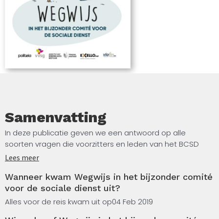
Samenvatting
In deze publicatie geven we een antwoord op alle
soorten vragen die voorzitters en leden van het BCSD
zich kunnen stellen: – Waar en hoe situeert dit bijzonder
Lees meer
comité voor de sociale dienst zich binnen het lokale
Wanneer kwam Wegwijs in het bijzonder comité
bestuur? – Welke bevoegdheden heeft het BCSD? – Hoe
voor de sociale dienst uit?
wordt een lid van het BCSD aangeduid?
Alles voor de reis kwam uit op
04 Feb 2019
– En wat met de voorzitter? – Kan iemand uit het BCSD