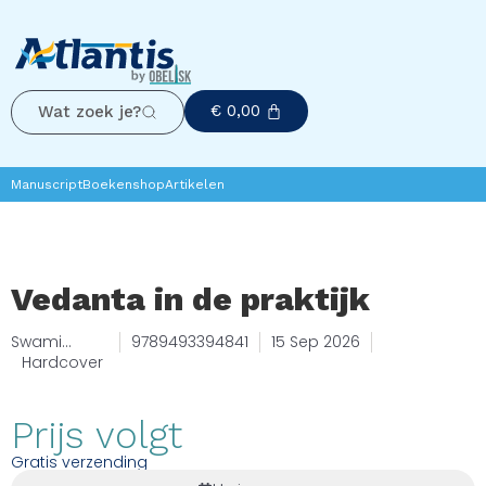
€
0,00
Wat zoek je?
Manuscript
Boekenshop
Artikelen
Vedanta in de praktijk
Swami
9789493394841
15 Sep 2026
Sarvapriyan
Hardcover
anda
Prijs volgt
Gratis verzending