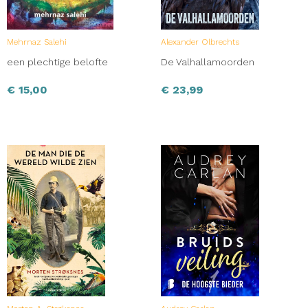
Mehrnaz Salehi
Alexander Olbrechts
een plechtige belofte
De Valhallamoorden
€
15,00
€
23,99