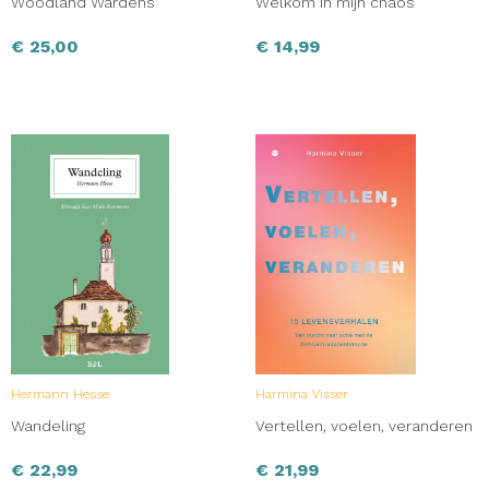
Woodland Wardens
Welkom in mijn chaos
€
25,00
€
14,99
Hermann Hesse
Harmina Visser
Wandeling
Vertellen, voelen, veranderen
€
22,99
€
21,99