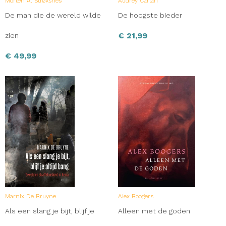
Morten A. Strøksnes
Audrey Carlan
De man die de wereld wilde
De hoogste bieder
€
21,99
zien
€
49,99
Marnix De Bruyne
Alex Boogers
Als een slang je bijt, blijf je
Alleen met de goden