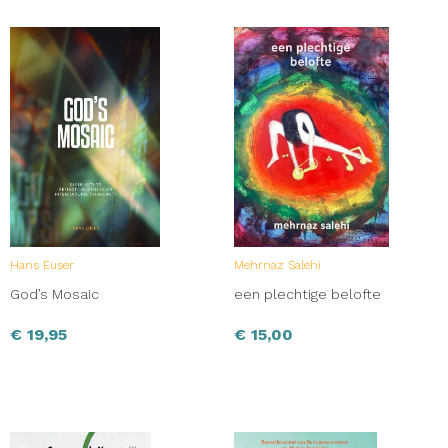
Hans Euser
Mehrnaz Salehi
God’s Mosaic
een plechtige belofte
€
19,95
€
15,00