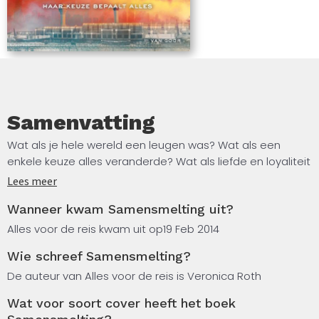
Samenvatting
Wat als je hele wereld een leugen was? Wat als een
enkele keuze alles veranderde? Wat als liefde en loyaliteit
je dingen liet doen die je nooit verwacht had?
Lees meer
Wanneer kwam Samensmelting uit?
Veronica Roth’s Divergent- trilogie begon met Inwijding
en Opstand . Het explosieve slot Divergent 3 –
Alles voor de reis kwam uit op
19 Feb 2014
Samensmelting onthult de geheimen van de dystopische
Wie schreef Samensmelting?
wereld.
De auteur van Alles voor de reis is Veronica Roth
Wat voor soort cover heeft het boek