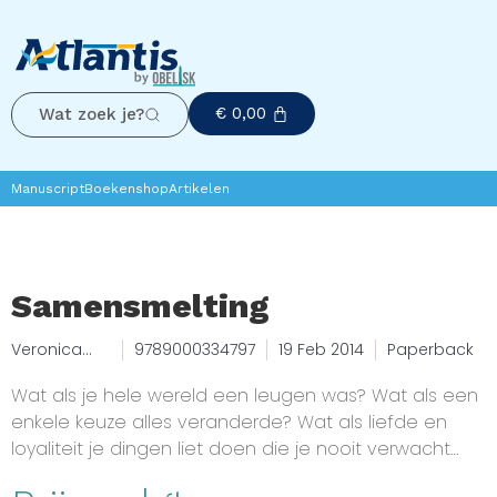
€
0,00
Wat zoek je?
Manuscript
Boekenshop
Artikelen
Samensmelting
Veronica
9789000334797
19 Feb 2014
Paperback
Roth
Wat als je hele wereld een leugen was? Wat als een
enkele keuze alles veranderde? Wat als liefde en
loyaliteit je dingen liet doen die je nooit verwacht
had? Veronica Roth’s Divergent- trilogie begon met