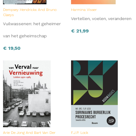
Dempsey Hendrickx And Bruno
Harmina Visser
Claeys
Vertellen, voelen, veranderen
Vuilwassenen: het geheimer
€
21,99
van het geheimschap
€
19,50
Arie De Jong And Bart Van Der
F.J.P. Lock