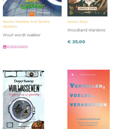
Sandra Vlasblom And Sandra
Jessica Roux
Vlasblom
Woodland Wardens
Wout wordt wakker
€
25,00
RESERVEREN