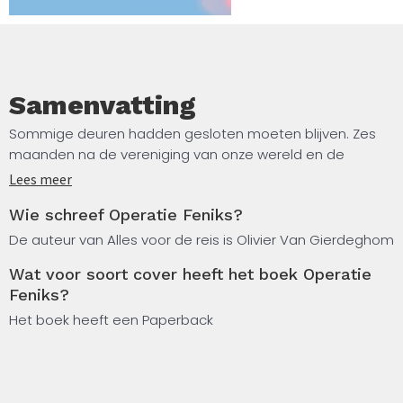
Samenvatting
Sommige deuren hadden gesloten moeten blijven. Zes
maanden na de vereniging van onze wereld en de
Onderwereld gonst Brugge van leven en magie. Maar
Lees meer
onder de oppervlakte broeit iets duisters.
Wie schreef Operatie Feniks?
Wanneer Lina en Finn cacaobonen ontvangen die naar
De auteur van Alles voor de reis is Olivier Van Gierdeghom
pure angst ruiken, ontdekken ze het begin van een
Wat voor soort cover heeft het boek Operatie
sinister complot. De oude vijand is teruggekeerd in een
Feniks?
nieuw lichaam, machtiger dan ooit. Simon, Kaylee en Gabi
infiltreren een Zwitsers resort, maar komen hierdoor in
Het boek heeft een Paperback
een dodelijke val.
Als Ingrid verdwijnt en een rivaliserende chocolatier
opduikt, beseft Lina dat de vijand overal is – misschien