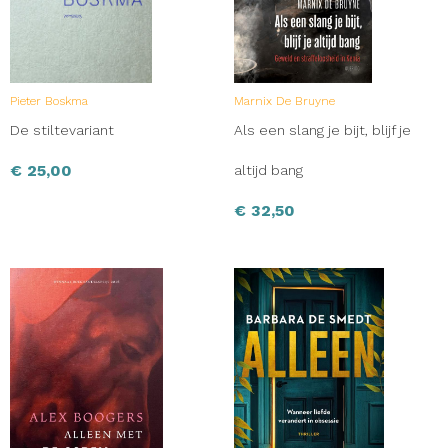
Pieter Boskma
Marnix De Bruyne
De stiltevariant
Als een slang je bijt, blijf je
€
25,00
altijd bang
€
32,50