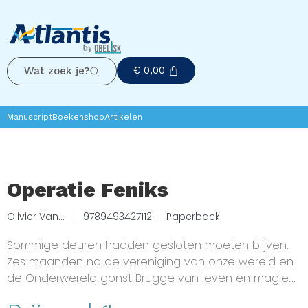
€
0,00
Wat zoek je?
Manuscript
Boekenshop
Artikelen
Operatie Feniks
Olivier Van
9789493427112
Paperback
Gierdegho
m
Sommige deuren hadden gesloten moeten blijven.
Zes maanden na de vereniging van onze wereld en
de Onderwereld gonst Brugge van leven en magie.
Maar onder de oppervlakte broeit iets duisters.