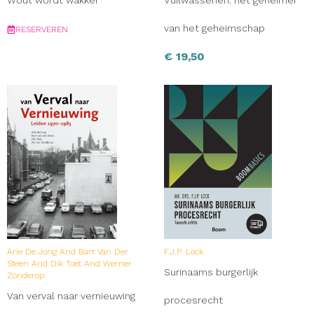
van het geheimschap
RESERVEREN
€
19,50
Arie De Jong And Bart Van Der
F.J.P. Lock
Steen And Dik Toet And Werner
Surinaams burgerlijk
Zonderop
Van verval naar vernieuwing
procesrecht