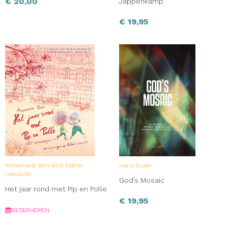
€
20,00
Jappenkamp
€
19,95
Annemarie Bon And Esther
Hans Euser
Leeuwrik
God’s Mosaic
Het jaar rond met Pip en Polle
€
19,95
RESERVEREN