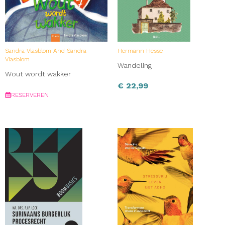
op www.capitool.nl.
Sandra Vlasblom And Sandra
Hermann Hesse
Vlasblom
Wandeling
Wout wordt wakker
€
22,99
RESERVEREN