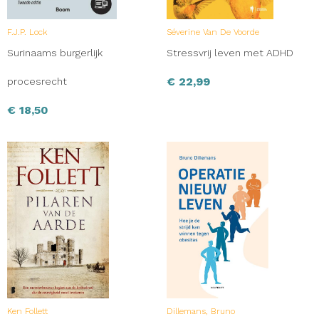
F.J.P. Lock
Séverine Van De Voorde
Surinaams burgerlijk
Stressvrij leven met ADHD
€
22,99
procesrecht
€
18,50
Ken Follett
Dillemans, Bruno