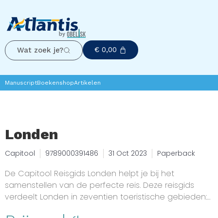
€
0,00
Wat zoek je?
Manuscript
Boekenshop
Artikelen
Londen
Capitool
9789000391486
31 Oct 2023
Paperback
De Capitool Reisgids Londen helpt je bij het
samenstellen van de perfecte reis. Deze reisgids
verdeelt Londen in zeventien toeristische gebieden:
van Mayfair tot Shoreditch en van King's Cross tot