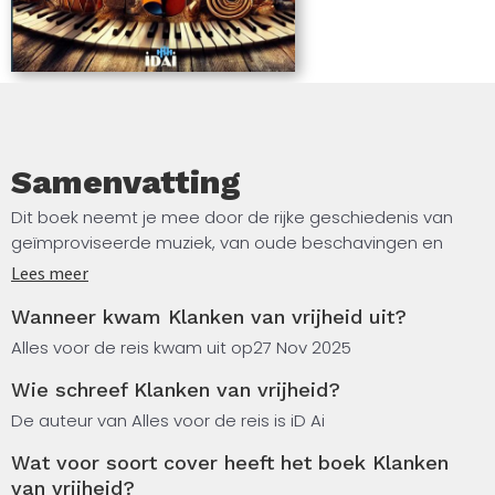
Samenvatting
Dit boek neemt je mee door de rijke geschiedenis van
geïmproviseerde muziek, van oude beschavingen en
vroegchristelijke kerken tot de expressieve vrijheid van
Lees meer
jazz en moderne elektronische muziek. Het beschrijft hoe
Wanneer kwam Klanken van vrijheid uit?
improvisatie een krachtig middel van creativiteit en
culturele expressie werd, en hoe het zich door de eeuwen
Alles voor de reis kwam uit op
27 Nov 2025
heen heeft ontwikkeld. In de Renaissance en Barok werd
Wie schreef Klanken van vrijheid?
improvisatie een kernonderdeel van polyfone en
contrapuntische werken, terwijl klassieke meesters als
De auteur van Alles voor de reis is iD Ai
Mozart en Beethoven het verwerkten in hun concerten.
Wat voor soort cover heeft het boek Klanken
van vrijheid?
De 20e eeuw zag jazz transformeren in een levendig