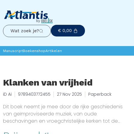
€
0,00
Wat zoek je?
Manuscript
Boekenshop
Artikelen
Klanken van vrijheid
iD Ai
9789403772455
27 Nov 2025
Paperback
Dit boek neemt je mee door de rijke geschiedenis
van geïmproviseerde muziek, van oude
beschavingen en vroegchristelijke kerken tot de
expressieve vrijheid van jazz en moderne