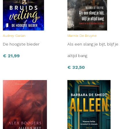
Audrey Carlan
Marnix De Bruyne
De hoogste bieder
Als een slang je bijt, blijf je
€
21,99
altijd bang
€
32,50