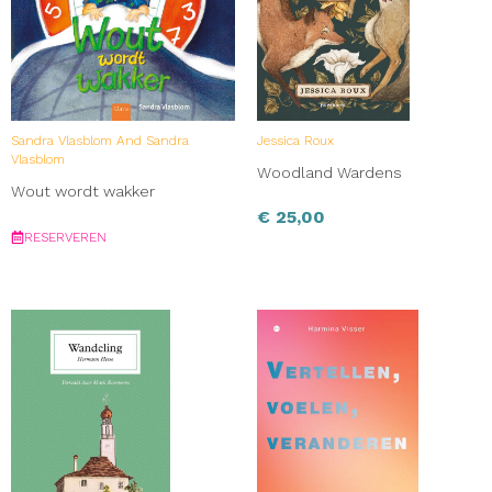
Sandra Vlasblom And Sandra
Jessica Roux
Vlasblom
Woodland Wardens
Wout wordt wakker
€
25,00
RESERVEREN