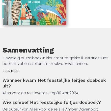
Samenvatting
Geweldig puzzelboek in kleur met te gekke illustraties. Het
boek zit vol klassiekers als zoek-de-verschillen,
woordzoekers, doolhoven, vergelijk- en zoekplaten en
Lees meer
nog veel meer. Daarnaast staat op iedere pagina een
Wanneer kwam Het feestelijke feitjes doeboek
leuk feitje over bijvoorbeeld de natuur, sport, wetenschap
uit?
en de ruimte.
Alles voor de reis kwam uit op
30 Apr 2024
Wist je bijvoorbeeld dat iedere cheeta meer dan 2000
Wie schreef Het feestelijke feitjes doeboek?
vlekken heeft in een uniek patroon? En die piepkleine
lieveheersbeestjes, die eten dus tot wel 5000 insecten in
De auteur van Alles voor de reis is Amber Davenport