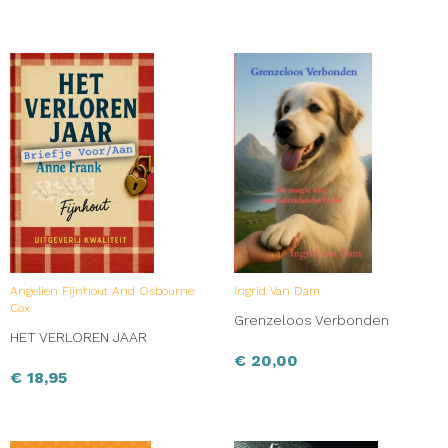
Angelien Fijnhout And Osbourne
Ingrid Van Dam
Cox
Grenzeloos Verbonden
HET VERLOREN JAAR
€
20,00
€
18,95