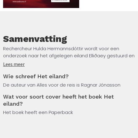
Samenvatting
Rechercheur Hulda Hermannsdóttir wordt voor een
onderzoek naar het afgelegen eiland Elliðaey gestuurd en
ontdekt angstaanjagende overeenkomsten met een
Lees meer
zaak van tien jaar eerder: een jonge vrouw die vermoord
Wie schreef Het eiland?
werd aangetroffen in de desolate Westfjorden. Is er een
geduldige moordenaar aanwezig in dit onherbergzame
De auteur van Alles voor de reis is Ragnar Jónasson
oord? Terwijl Hulda zich door een sinister web van
Wat voor soort cover heeft het boek Het
rookgordijnen en spiegels navigeert, is ze ervan overtuigd
eiland?
dat niemand de waarheid vertelt, zelfs de mensen die
het dichtst bij haar staan.
Het boek heeft een Paperback
Wie zal er het eerst breken? En welke geheimen verbergt
het eiland?