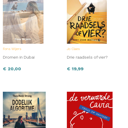
Fons Wijers
Jo Claes
Dromen in Dubai
Drie raadsels of vier?
€
20,00
€
19,99