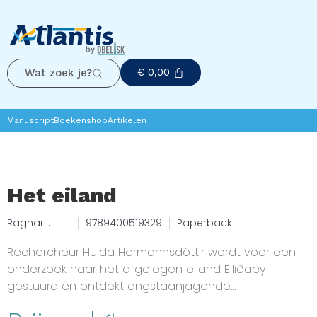
€
0,00
Wat zoek je?
Manuscript
Boekenshop
Artikelen
Het eiland
Ragnar
9789400519329
Paperback
Jónasson
Rechercheur Hulda Hermannsdóttir wordt voor een
onderzoek naar het afgelegen eiland Elliðaey
gestuurd en ontdekt angstaanjagende
overeenkomsten met een zaak van tien jaar eerder: