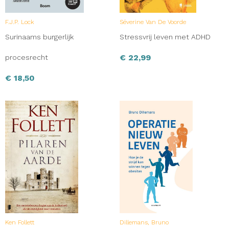
F.J.P. Lock
Séverine Van De Voorde
Surinaams burgerlijk
Stressvrij leven met ADHD
€
22,99
procesrecht
€
18,50
Ken Follett
Dillemans, Bruno