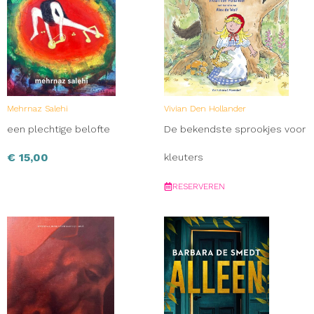
Mehrnaz Salehi
Vivian Den Hollander
een plechtige belofte
De bekendste sprookjes voor
€
15,00
kleuters
RESERVEREN