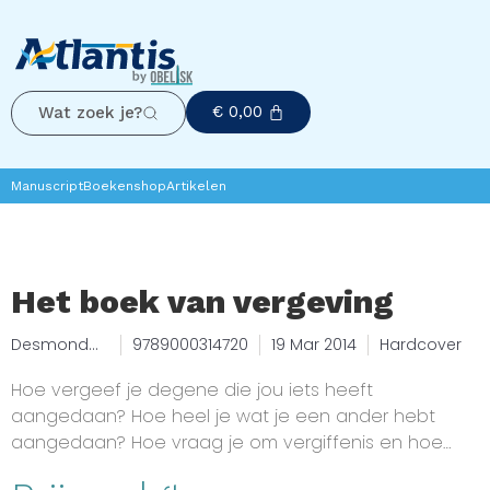
€
0,00
Wat zoek je?
Manuscript
Boekenshop
Artikelen
Het boek van vergeving
Desmond
9789000314720
19 Mar 2014
Hardcover
Tutu, Mpho
A. Tutu
Hoe vergeef je degene die jou iets heeft
aangedaan? Hoe heel je wat je een ander hebt
aangedaan? Hoe vraag je om vergiffenis en hoe
vergeef je uiteindelijk jezelf? Vragen waar geen