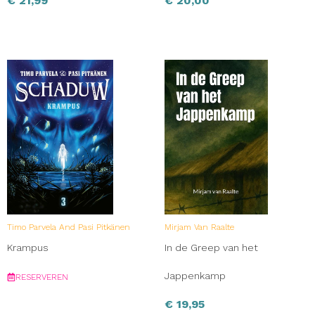
€
21,99
€
20,00
Timo Parvela And Pasi Pitkänen
Mirjam Van Raalte
Krampus
In de Greep van het
Jappenkamp
RESERVEREN
€
19,95