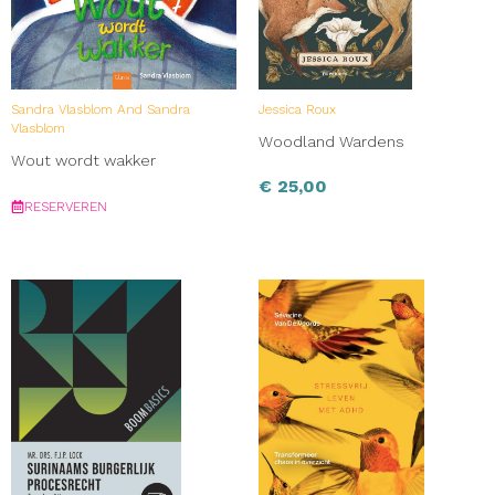
Sandra Vlasblom And Sandra
Jessica Roux
Vlasblom
Woodland Wardens
Wout wordt wakker
€
25,00
RESERVEREN