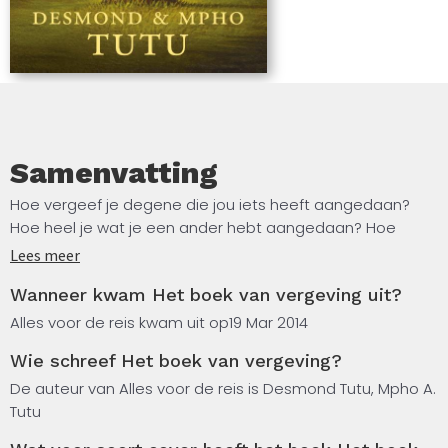
Samenvatting
Hoe vergeef je degene die jou iets heeft aangedaan?
Hoe heel je wat je een ander hebt aangedaan? Hoe
vraag je om vergiffenis en hoe vergeef je uiteindelijk
Lees meer
jezelf?
Wanneer kwam Het boek van vergeving uit?
Vragen waar geen betere leidsman voor is dan Desmond
Alles voor de reis kwam uit op
19 Mar 2014
Tutu. Tutu schreef dit boek samen met zijn dochter Mpho
Wie schreef Het boek van vergeving?
Tutu. Zij schetsen een viervoudig pad waarin je tot
vergeving kunt komen.
De auteur van Alles voor de reis is Desmond Tutu, Mpho A.
Tutu
In deze vier stappen zul je moeten toegeven wat je