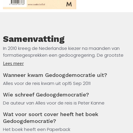
Samenvatting
In 2010 kreeg de Nederlandse kiezer na maanden van
formatiegesprekken een gedoogregering. De grootste
winnaar van de verkiezingen heeft hiervoor geen
Lees meer
ministers geleverd en de grootste verliezer krijgt de
Wanneer kwam Gedoogdemocratie uit?
gelegenheid om een zwaar stempel te drukken op het
regeringsbeleid. De vraag is of het beleid van het vvd-
Alles voor de reis kwam uit op
15 Sep 2011
cda-pvv-gedoogkabinet een weergave is van wat de
Wie schreef Gedoogdemocratie?
kiezers voor ogen stond.
De auteur van Alles voor de reis is Peter Kanne
Volgens Peter Kanne willen de partijen iets anders met
Wat voor soort cover heeft het boek
Nederland dan hun kiezers en zijn ze daarnaast
Gedoogdemocratie?
allesbehalve consequent in hun opvattingen. De kiezer
Het boek heeft een Paperback
weet vaak maar half wat zijn politieke partij wil. De kiezers