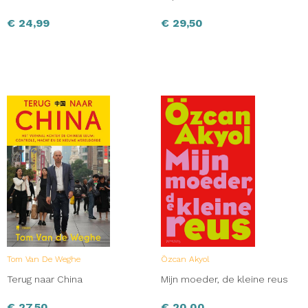
€
24,99
€
29,50
Tom Van De Weghe
Özcan Akyol
Terug naar China
Mijn moeder, de kleine reus
€
27,50
€
20,00