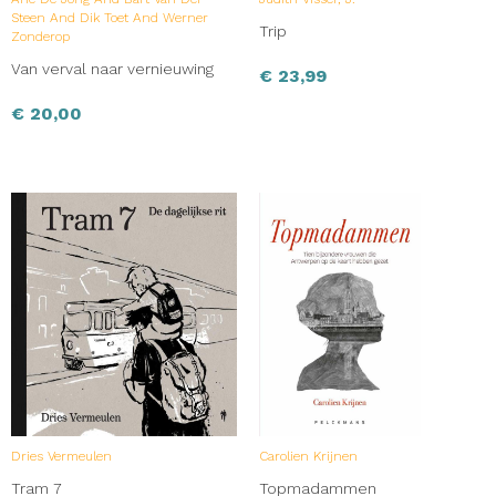
Steen And Dik Toet And Werner
Trip
Zonderop
Van verval naar vernieuwing
€
23,99
€
20,00
Dries Vermeulen
Carolien Krijnen
Tram 7
Topmadammen