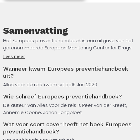
Samenvatting
Het Europees preventiehandboek is een uitgave van het
gerenommeerde European Monitoring Center for Drugs
and Drug Addiction (EMCDDA) en gebaseerd op robuuste
Lees meer
en recente gegevens uit de internationale
Wanneer kwam Europees preventiehandboek
preventiewetenschap. Met dit handboek kun je dus vlot
uit?
beslissingen nemen over preventie. Daarnaast is het een
handig naslagwerk voor preventieopiniemakers en
Alles voor de reis kwam uit op
19 Jun 2020
beleidsvoerders.
Wie schreef Europees preventiehandboek?
De meeste studies die in het handboek beschreven
De auteur van Alles voor de reis is Peer van der Kreeft,
worden, komen vanuit het werkveld van drugproblemen
Annemie Coone, Johan Jongbloet
en -verslaving. Veel theorieën, modellen en methodes
Wat voor soort cover heeft het boek Europees
zijn echter ook bruikbaar op het bredere terrein van
preventiehandboek?
preventie. Hogeschool Gent stond aan de leiding van het