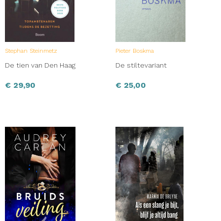
Stephan Steinmetz
Pieter Boskma
De tien van Den Haag
De stiltevariant
€
29,90
€
25,00