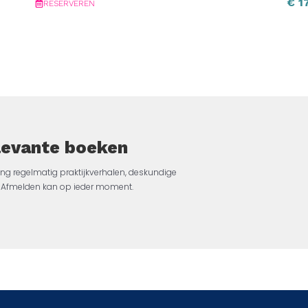
€
17
RESERVEREN
elevante boeken
ng regelmatig praktijkverhalen, deskundige
jk. Afmelden kan op ieder moment.