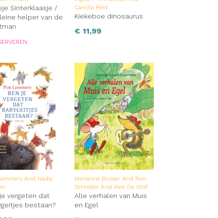
sje Sinterklaasje /
Camilla Reid
Kiekeboe dinosaurus
leine helper van de
stman
€
11,99
SERVEREN
Lammers And Nadia
Marianne Busser And Ron
en
Schröder And Alex De Wolf
je vergeten dat
Alle verhalen van Muis
geitjes bestaan?
en Egel