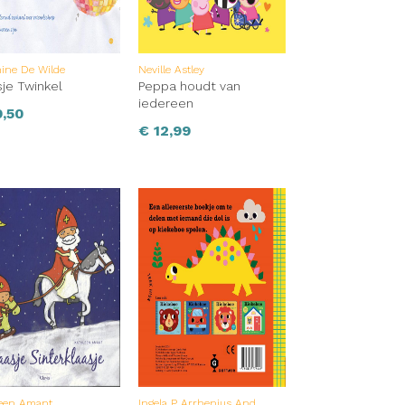
ine De Wilde
Neville Astley
je Twinkel
Peppa houdt van
iedereen
,50
€
12,99
leen Amant
Ingela P Arrhenius And