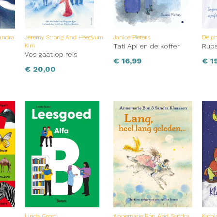
andra
Jeremy Strong And Heegyum
Janice Pieters
Delph
Kim
Tati Api en de koffer
Rups
Vos gaat op reis
€
16,99
€
19
€
20,00
Linda Groot
Annemarie Bon And Sandra
Kath