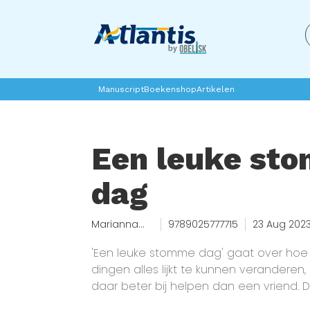
Manuscript
Boekenshop
Artikelen
Een leuke st
dag
Marianna
9789025777715
23 Aug 202
Coppo
'Een leuke stomme dag' gaat over hoe 
dingen alles lijkt te kunnen veranderen
daar beter bij helpen dan een vriend. 
achter in dit kleurrijke, eigenwijze prent