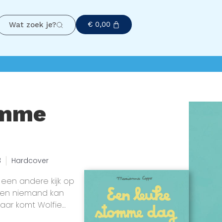
€
0,00
Wat zoek je?
omme
3
Hardcover
een andere kijk op
, en niemand kan
Daar komt Wolfie
enboek. Hij heeft