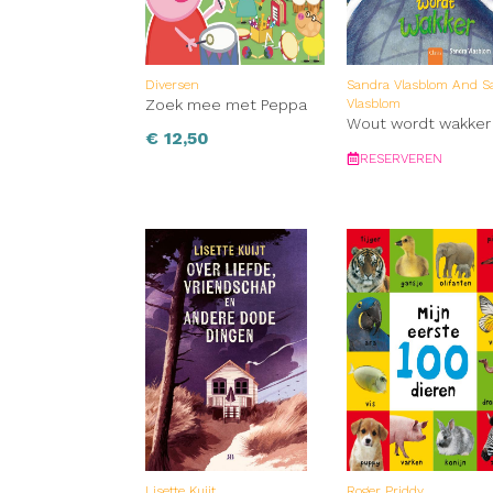
Diversen
Sandra Vlasblom And S
Zoek mee met Peppa
Vlasblom
Wout wordt wakker
€
12,50
RESERVEREN
Lisette Kuijt
Roger Priddy