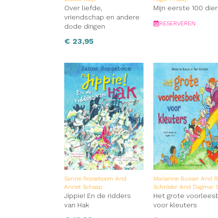
Over liefde,
Mijn eerste 100 die
vriendschap en andere
RESERVEREN
dode dingen
€
23,95
Sanne Rooseboom And
Marianne Busser And 
Annet Schaap
Schröder And Dagmar 
Jippie! En de ridders
Het grote voorlees
van Hak
voor kleuters