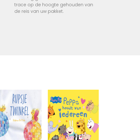
trace op de hoogte gehouden van
tend
de reis van uw pakket.
heel