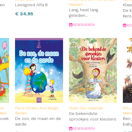
ren
Leesgoed Alfa B
Klaassen
Klaa
Lang, heel lang
De k
€
24,95
geleden…
Ker
RESERVEREN
RE
Ron
Pierre Winters And Margot
Vivian Den Hollander
Pim 
Stam
Senden
De bekendste
Meez
boek
De zon, de maan en de
Ben 
sprookjes voor kleuters
aarde
baby
RESERVEREN