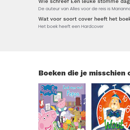
Wie schreef Een leuke stomme da
De auteur van Alles voor de reis is Maria
Pinguïn heeft ook een niet al te beste dag.
veel droge humor (en een paar heel goed ge
Wat voor soort cover heeft het bo
prentenboekenmaker Marianna Coppo zien h
Het boek heeft een Hardcover
zonnig wordt.
Boeken die je misschien 