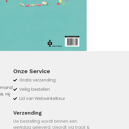
Onze Service
Gratis verzending
iemand
Veilig bestellen
. Hij
Lid van WebwinkelKeur
 een
Verzending
t hoe
Uw bestelling wordt binnen een
werkdag geleverd. Uwordt via track &