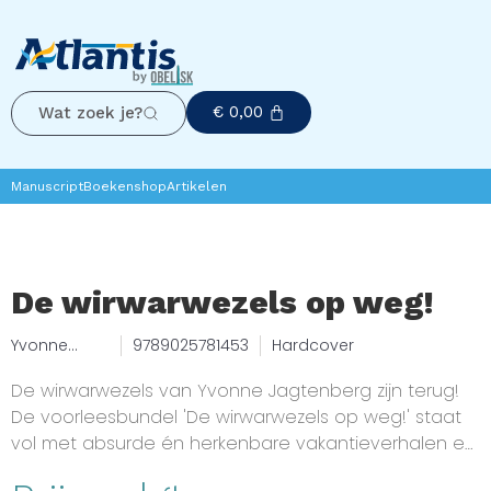
€
0,00
Wat zoek je?
Manuscript
Boekenshop
Artikelen
De wirwarwezels op weg!
Yvonne
9789025781453
Hardcover
Jagtenberg
De wirwarwezels van Yvonne Jagtenberg zijn terug!
De voorleesbundel 'De wirwarwezels op weg!' staat
vol met absurde én herkenbare vakantieverhalen en
vakantieblunders van de heerlijk eigenzinnige Arti en