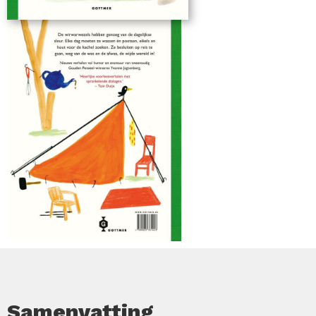
complexe thema's op een toegankelijke manier aan
te snijden. 'De wirwarwezels op weg' is leuk om voor
te lezen aan kinderen vanaf 5 jaar.
Samenvatting