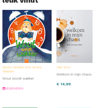
leuk vindt
kennen, neemt dubbel Gouden Penseel-winnares Yvonne
Jagtenberg ons mee op een nieuw avontuur. Dit keer
stappen Arti en Bub in de auto, het bos uit en de wijde
wereld in! ‘De wirwarwezels op weg!’ is een heerlijk
eigenzinnig en droogkomisch voorleesboek – een boek
zoals alleen Yvonne Jagtenberg dat kan maken.
Met haar gevoel voor humor en haar rake illustraties
slaagt Jagtenberg erin complexe thema’s op een
toegankelijke manier aan te snijden. ‘De wirwarwezels op
weg’ is leuk om voor te lezen aan kinderen vanaf 5 jaar.
Sandra Vlasblom And Sandra
Jilke Tanis
Vlasblom
Welkom in mijn chaos
Wout wordt wakker
€
14,99
RESERVEREN