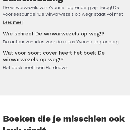
De wirwarwezels van Yvonne Jagtenberg zijn terug! De
voorleesbundel ‘De wirwarwezels op weg!’ staat vol met
absurde én herkenbare vakantieverhalen en
Lees meer
vakantieblunders van de heerlijk eigenzinnige Arti en Bub.
Wie schreef De wirwarwezels op weg!?
Arti de wirwarwezel heeft genoeg van de dagelijkse sleur:
het huishouden, de was, de plantjes.
De auteur van Alles voor de reis is Yvonne Jagtenberg
Wat voor soort cover heeft het boek De
Zijn vriend Bub heeft een goed idee, ze gaan op stap! Arti
wirwarwezels op weg!?
is meteen enthousiast en begint in te pakken. De auto
wordt volgeladen – het lijkt wel een verhuizing – en ze
Het boek heeft een Hardcover
gaan op vakantie!
Terwijl Arti alles in de gaten houdt, blijft Bub zich druk
maken over de route. Maar wat maakt het uit? Het draait
natuurlijk helemaal niet om de bestemming, maar om de
reis zelf!
Boeken die je misschien ook
Na het succes van ‘De wirwarwezels’, waarin we de
vriendschap, humor en conflicten van Arti en Bub leerden