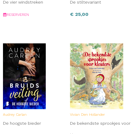
De vier windstreken
De stiltevariant
€
25,00
RESERVEREN
Audrey Carlan
Vivian Den Hollander
De hoogste bieder
De bekendste sprookjes voor