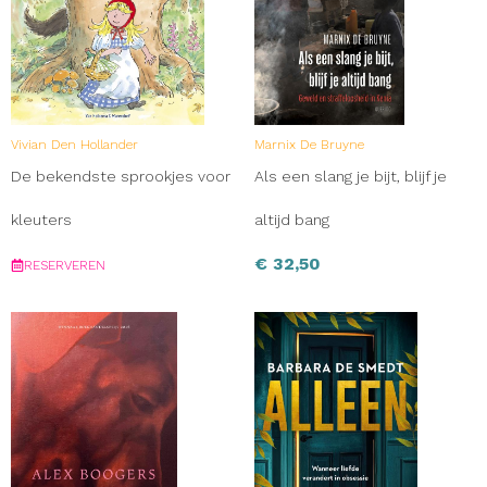
Vivian Den Hollander
Marnix De Bruyne
De bekendste sprookjes voor
Als een slang je bijt, blijf je
kleuters
altijd bang
€
32,50
RESERVEREN