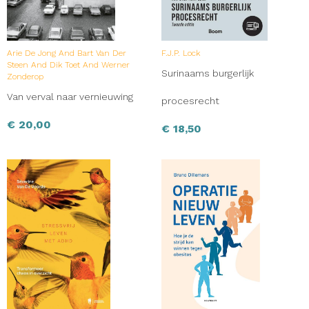
Arie De Jong And Bart Van Der
F.J.P. Lock
Steen And Dik Toet And Werner
Surinaams burgerlijk
Zonderop
Van verval naar vernieuwing
procesrecht
€
20,00
€
18,50