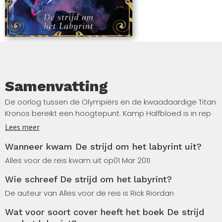
Samenvatting
De oorlog tussen de Olympiërs en de kwaadaardige Titan
Kronos bereikt een hoogtepunt. Kamp Halfbloed is in rep
en roer als blijkt dat Kronos? leger die veilige, tot dan toe
Lees meer
ondoordringbare haven bedreigt.
Wanneer kwam De strijd om het labyrint uit?
Om te voorkomen dat het kamp volledig onder de voet
Alles voor de reis kwam uit op
01 Mar 2011
wordt gelopen door de wrede hordes, moeten Percy en
Wie schreef De strijd om het labyrint?
zijn halfgoddelijke vrienden een gevaarlijke queeste
ondernemen. Ze komen terecht in het Labyrint, een
De auteur van Alles voor de reis is Rick Riordan
ondoordringbaar, ondergronds web waar elke bocht een
Wat voor soort cover heeft het boek De strijd
onaangename verrassing kan opleveren en elke