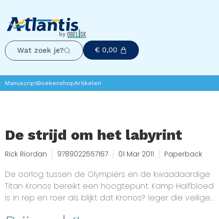
€
0,00
Wat zoek je?
Manuscript
Boekenshop
Artikelen
De strijd om het labyrint
Rick Riordan
9789022557167
01 Mar 2011
Paperback
De oorlog tussen de Olympiërs en de kwaadaardige
Titan Kronos bereikt een hoogtepunt. Kamp Halfbloed
is in rep en roer als blijkt dat Kronos? leger die veilige,
tot dan toe ondoordringbare haven bedreigt. Om te