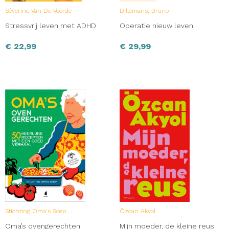
Séverine Van De Voorde
Dillemans, Bruno
Stressvrij leven met ADHD
Operatie nieuw leven
€
22,99
€
29,99
Stichting Oma's Soep
Özcan Akyol
Oma’s ovengerechten
Mijn moeder, de kleine reus