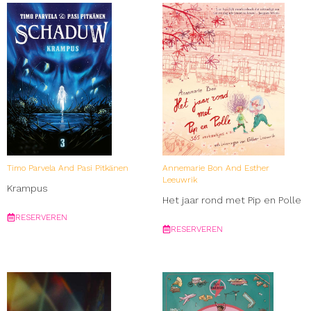
Timo Parvela And Pasi Pitkänen
Annemarie Bon And Esther
Leeuwrik
Krampus
Het jaar rond met Pip en Polle
RESERVEREN
RESERVEREN