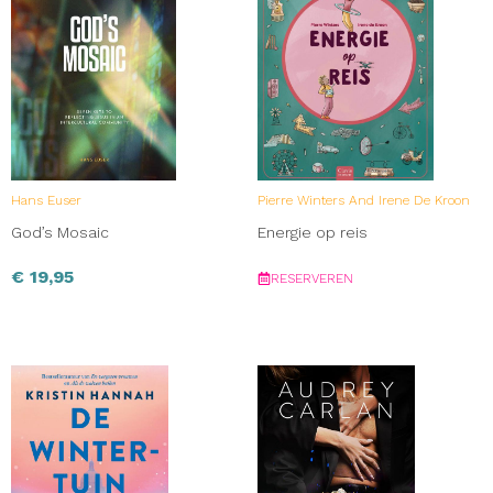
Hans Euser
Pierre Winters And Irene De Kroon
God’s Mosaic
Energie op reis
€
19,95
RESERVEREN