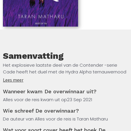
van een summoner
Samenvatting
Het explosieve laatste deel van de Contender -serie
Cade heeft het duel met de Hydra Alpha ternauwernood
overleefd, maar de Spelen zijn nog lang niet voorbij. Op
Lees meer
bevel van hun wrede en mysterieuze opperheer worden
Wanneer kwam De overwinnaar uit?
Abaddon, Cade en zijn vrienden naar de oorlog tegen de
Grijzen gezonden, een mensachtig ras dat in technologie
Alles voor de reis kwam uit op
23 Sep 2021
op hun planeet de mensen ver overtroffen heeft. Dit
Wie schreef De overwinnaar?
brengt Cade echter tot een ontdekking: het Pantheon, de
millenniaoude buitenaardse meesterbreinen achter de
De auteur van Alles voor de reis is Taran Matharu
Spelen, hebben een zwakte.
Wat voor soort cover heeft het boek De