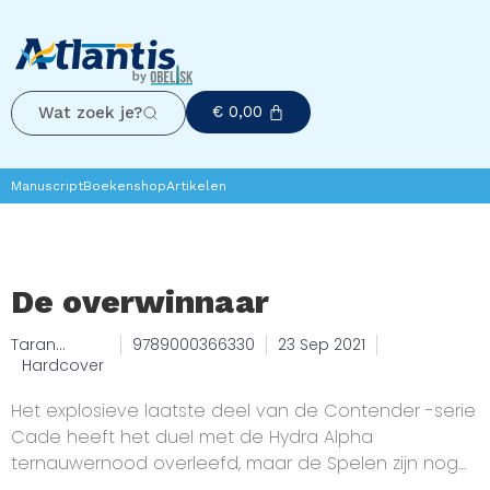
€
0,00
Wat zoek je?
Manuscript
Boekenshop
Artikelen
De overwinnaar
Taran
9789000366330
23 Sep 2021
Matharu
Hardcover
Het explosieve laatste deel van de Contender -serie
Cade heeft het duel met de Hydra Alpha
ternauwernood overleefd, maar de Spelen zijn nog
lang niet voorbij. Op bevel van hun wrede en