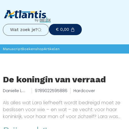
€
0,00
Wat zoek je?
Manuscript
Boekenshop
Artikelen
De koningin van verraad
Danielle L.
9789022595886
Hardcover
Jensen
Als alles wat Lara liefheeft wordt bedreigd moet ze
beslissen voor wie – en wat – ze vecht: voor haar
koninkrijk, voor haar man of voor zichzelf? Lara was
koningin, maar leeft nu in ballingschap als verrader.