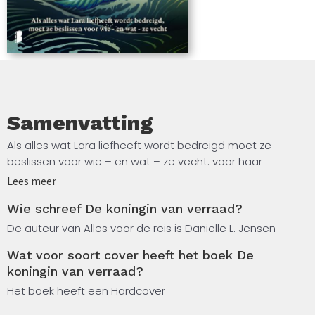
‘Alles wat ik zoek in een fantasyboek.’ Sarah J. Maas
over Dark Shores ‘Een episch verhaal boordevol actie
over liefde, wraak en verraad.’ Jennifer Estep, New
York Times -bestsellerauteur van Kill the Queen
‘Jensen heeft naast een geweldig verhaal ook een
overtuigende en prachtige wereld gecreëerd.’
Sabrina, boekhandel Veenendaal, Amersfoort
Samenvatting
Als alles wat Lara liefheeft wordt bedreigd moet ze
beslissen voor wie – en wat – ze vecht: voor haar
koninkrijk, voor haar man of voor zichzelf? Lara was
Lees meer
koningin, maar leeft nu in ballingschap als verrader. Niet
Wie schreef De koningin van verraad?
lang geleden heeft ze moeten toekijken hoe haar eigen
vader Ithicana veroverde, zonder dat ze ook maar iets
De auteur van Alles voor de reis is Danielle L. Jensen
kon doen om hem te stoppen.
Wat voor soort cover heeft het boek De
koningin van verraad?
Als ze erachter komt dat haar man Aren tijdens de strijd
niet vermoord, maar gevangen genomen is, weet Lara
Het boek heeft een Hardcover
dat er maar één reden is waarom haar vader hiervoor