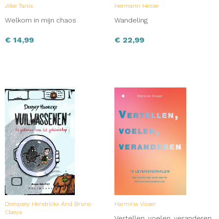
Jilke Tanis
Hermann Hesse
gecreëerd.’ Sabrina, boekhandel Veenendaal, Amersfoort
Welkom in mijn chaos
Wandeling
€
14,99
€
22,99
Dempsey Hendrickx And Bruno
Harmina Visser
Claeys
Vertellen, voelen, veranderen