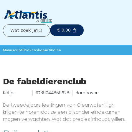
€
0,00
Wat zoek je?
Manuscript
Boekenshop
Artikelen
De fabeldierenclub
Katja
9789044860528
Hardcover
Brandis
De tweedejaars leerlingen van Clearwater High
krijgen te horen dat ze een bijzonder eindexamen
mogen verwachten. Wat dat precies inhoudt, willen
de leraren nog niet verklappen. Voor het zover is,