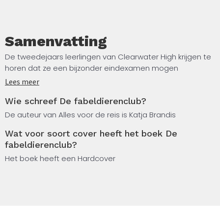
Samenvatting
De tweedejaars leerlingen van Clearwater High krijgen te
horen dat ze een bijzonder eindexamen mogen
verwachten. Wat dat precies inhoudt, willen de leraren
Lees meer
nog niet verklappen. Voor het zover is, krijgt Carag van de
Wie schreef De fabeldierenclub?
Raad de opdracht om contact te zoeken met een groep
die zich ‘de fabeldierenclub’ noemt.
De auteur van Alles voor de reis is Katja Brandis
Wat voor soort cover heeft het boek De
Deze onvoorzichtige walkers brengen met gedeeltelijke
fabeldierenclub?
transformaties in het openbaar het geheim van alle
walkers in gevaar. Carag heeft zijn handen vol met het in
Het boek heeft een Hardcover
toom houden van deze club. Daardoor heeft hij pas laat
in de gaten dat een nog grotere ramp de Raad bedreigt.
Een oude vijand krijgt er namelijk gevaarlijk veel macht.
Het vierde deel van deze serie over de populaire