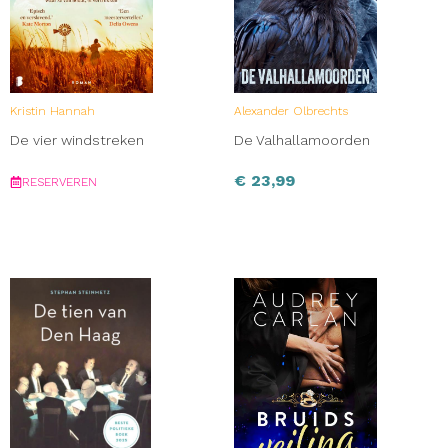
Kristin Hannah
Alexander Olbrechts
De vier windstreken
De Valhallamoorden
€
23,99
RESERVEREN