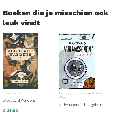
woodwalkers. Voor tieners met een hart voor dieren.
Boeken die je misschien ook
leuk vindt
Jessica Roux
Dempsey Hendrickx And Bruno
Claeys
Woodland Wardens
Vuilwassenen: het geheimer
€
25,00