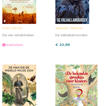
Kristin Hannah
Alexander Olbrechts
De vier windstreken
De Valhallamoorden
€
23,99
RESERVEREN