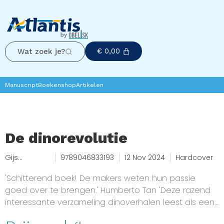
€
0,00
Wat zoek je?
Manuscript
Boekenshop
Artikelen
De dinorevolutie
Gijs
9789046833193
12 Nov 2024
Hardcover
Rademaker,
Maarten
'Schitterend boek! De makers weten hun passie
van Rossem
goed over te brengen.' Humberto Tan 'Deze razend
interessante verzameling dinoverhalen leest als een
spannend avonturenboek.' Mátyás Bittenbinder