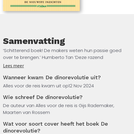
Velociraptor was niet groter dan een kalkoen. Samen
met illustrator Ruben Koops wekken Gijs en Maarten
de dinosauriërs tot leven. Niet als gevaarlijke,
groteske monsters, maar als prachtige dieren met
hun eigen plaats in de evolutie.
Samenvatting
‘Schitterend boek! De makers weten hun passie goed
over te brengen.’ Humberto Tan ‘Deze razend
interessante verzameling dinoverhalen leest als een
Lees meer
spannend avonturenboek.’ Mátyás Bittenbinder
Wanneer kwam De dinorevolutie uit?
‘Lezenswaardige mix van feitjes, prachtige illustraties en
verder kijk- en leestips.’ New Scientist ‘Heerlijk boek […]
Alles voor de reis kwam uit op
12 Nov 2024
Hele mooie illustraties en goede verhalen.’ Dolf Jansen in
Wie schreef De dinorevolutie?
Spijkers Met Koppen De kennis over dinosauriërs is
razendsnel aan het veranderen. Gijs Rademaker en
De auteur van Alles voor de reis is Gijs Rademaker,
Maarten van Rossem trokken de wereld over om deze
Maarten van Rossem
‘dinorevolutie’ vast te leggen.
Wat voor soort cover heeft het boek De
dinorevolutie?
Ze bezochten opgravingen en spraken vooraanstaande