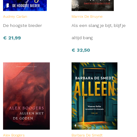
Audrey Carlan
Marnix De Bruyne
De hoogste bieder
Als een slang je bijt, blijf je
€
21,99
altijd bang
€
32,50
Alex Boogers
Barbara De Smedt