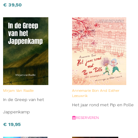
€
39,50
Mirjam Van Raalte
Annemarie Bon And Esther
Leeuwrik
In de Greep van het
Het jaar rond met Pip en Polle
Jappenkamp
RESERVEREN
€
19,95