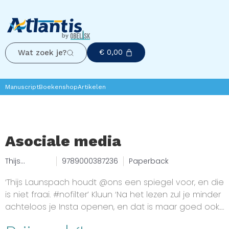
€
0,00
Wat zoek je?
Manuscript
Boekenshop
Artikelen
Asociale media
Thijs
9789000387236
Paperback
Launspach
‘Thijs Launspach houdt @ons een spiegel voor, en die
is niet fraai. #nofilter’ Kluun ‘Na het lezen zul je minder
achteloos je Insta openen, en dat is maar goed ook.’
Lisa Loeb Hoe de socials je manipuleren en hoe je