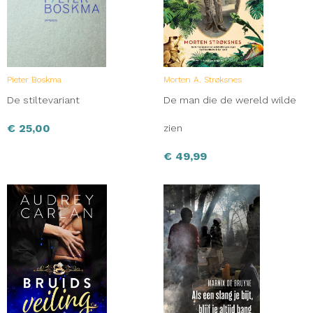
Pieter Boskma
Morten A. Strøksnes
De stiltevariant
De man die de wereld wilde
€
25,00
zien
€
49,99