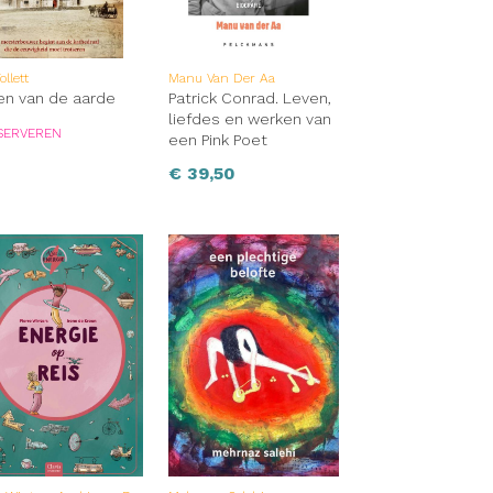
ollett
Manu Van Der Aa
ren van de aarde
Patrick Conrad. Leven,
liefdes en werken van
SERVEREN
een Pink Poet
€
39,50