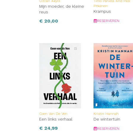
Özcan Akyol
Timo Parvela And Pasi
Mijn moeder, de kleine
Pitkänen
Krampus
reus
€
20,00
RESERVEREN
Coen Van De Ven
Kristin Hannah
Een links verhaal
De wintertuin
€
24,99
RESERVEREN