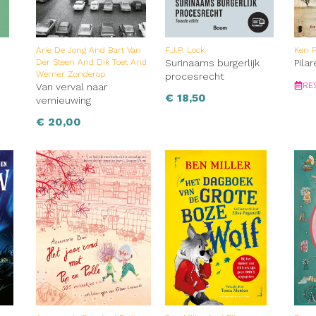
Arie De Jong And Bart Van
F.J.P. Lock
Ken F
Der Steen And Dik Toet And
Surinaams burgerlijk
Pila
Werner Zonderop
procesrecht
RE
Van verval naar
€
18,50
vernieuwing
€
20,00