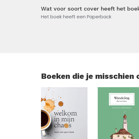
en de keuken. Je verkent de indrukwekken
Wat voor soort cover heeft het boek
Het boek heeft een Paperback
En je krijgt een eerlijk beeld van het dagel
Slowakije veel meer te bieden heeft dan j
Boeken die je misschien 