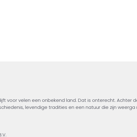
r kennen, van
n de keuken. Je
pen, van de hoge
rijgt een eerlijk beeld
en van vandaag. Dit
er te bieden heeft
blijft voor velen een onbekend land. Dat is onterecht. Achter d
chiedenis, levendige tradities en een natuur die zijn weerga 
door de eeuwen heen heeft ontwikkeld, van vroege nederzetti
.V.
e Slowaakse cultuur kennen, van volksgebruiken en muziek tot 