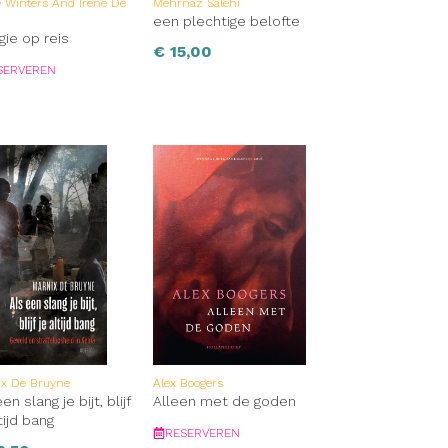
e Winters And Irene De
Mehrnaz Salehi
n
een plechtige belofte
gie op reis
€
15,00
SERVEREN
ix De Bruyne
Alex Boogers
en slang je bijt, blijf
Alleen met de goden
tijd bang
RESERVEREN