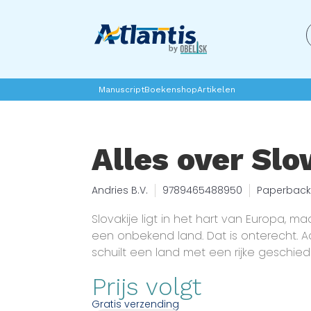
Manuscript
Boekenshop
Artikelen
Alles over Slo
Andries B.V.
9789465488950
Paperback
Slovakije ligt in het hart van Europa, maa
een onbekend land. Dat is onterecht. 
schuilt een land met een rijke geschied
tradities en een natuur die zijn weerga n
Prijs volgt
ontdek je hoe Slowakije zich door de 
ontwikkeld, van vroege nederzettingen 
Gratis verzending