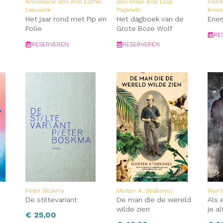
Annemarie Bon And Esther
Ben Miller And Elisa
Pierr
Leeuwrik
Paganelli
Kroo
Het jaar rond met Pip en
Het dagboek van de
Ener
Polle
Grote Boze Wolf
RE
RESERVEREN
RESERVEREN
Pieter Boskma
Morten A. Strøksnes
Marn
De stiltevariant
De man die de wereld
Als e
wilde zien
je al
€
25,00