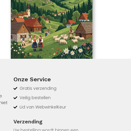
Onze Service
Gratis verzending
e
Veilig bestellen
niet
Lid van WebwinkelKeur
Verzending
ngen
de taal
Uw bestelling wordt binnen een