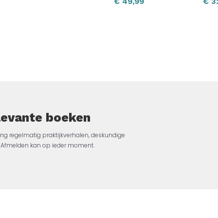
€
49,99
€
3
elevante boeken
ng regelmatig praktijkverhalen, deskundige
jk. Afmelden kan op ieder moment.