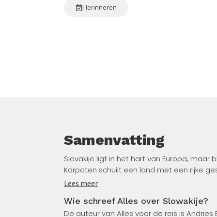
republiek. Je leert de Slowaakse cultuu
Herinneren
volksgebruiken en muziek tot de taal e
verkent de indrukwekkende landschap
Tatra tot de wijde Donau-vlaktes. En je k
van het dagelijks leven van de Slowak
boek laat je zien dat Slowakije veel me
dan je misschien dacht.
Samenvatting
Slovakije ligt in het hart van Europa, maar 
Karpaten schuilt een land met een rijke ges
kent.
Lees meer
Wie schreef Alles over Slowakije?
In dit boek ontdek je hoe Slowakije zich 
De auteur van Alles voor de reis is Andries B
tot een zelfstandige republiek. Je leert d