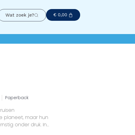
€
0,00
Wat zoek je?
Paperback
ruisen
 planeet, maar hun
stig onder druk. In
de wereld van een van