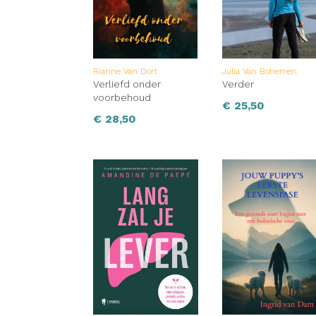
Rianne Van Dort
Julia Van Bohemen
Verliefd onder
Verder
voorbehoud
€
25,50
€
28,50