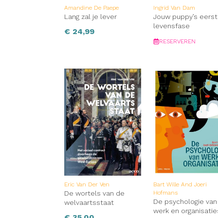
Amandine De Paepe
Ingrid Van Dam
Lang zal je lever
Jouw puppy’s eers
levensfase
€
24,99
RESERVEREN
Eric Van Der Ven
Bart Wille And Joeri
De wortels van de
Hofmans
De psychologie van
welvaartsstaat
werk en organisatie
€
35,00