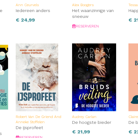
Ann Ceurvels
Alex Boogers
Tessa
te
Iedereen anders
Het waanzinnige van
Happ
sneeuw
€
24,99
€
21
RESERVEREN
Robert Van De Griend And
Audrey Carlan
Clair
Anneke Stoffelen
De hoogste bieder
De b
De ijsprofeet
€
21,99
€
2
s
RESERVEREN