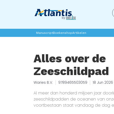
Manuscript
Boekenshop
Artikelen
Alles over de
Zeeschildpad
Waries B.V.
9789465503059
18 Jun 2026
Al meer dan honderd miljoen jaar doork
zeeschildpadden de oceanen van onze
voortbestaan staat vandaag de dag ern
dit boek duik je diep in de fascineren