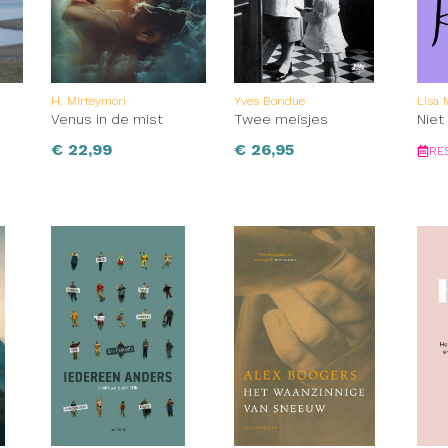
H. Mirteymori
Yves Bondue
Lisa
Venus in de mist
Twee meisjes
Niet
€
22,99
€
26,95
RE