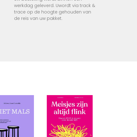
g je
werkdag geleverd. Uwordt via track &
trace op de hoogte gehouden van
de reis van uw pakket.
erming,