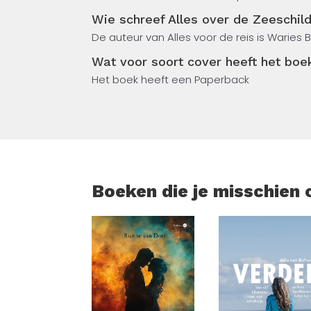
geconfronteerd, van plasticvervuiling tot o
Wie schreef Alles over de Zeeschil
inzicht in de internationale beschermingsi
De auteur van Alles voor de reis is Waries B
hebben. Dit boek laat je zien hoe kennis o
en hoe jij als lezer beter begrijpt wat er
Wat voor soort cover heeft het boe
Het boek heeft een Paperback
Boeken die je misschien 