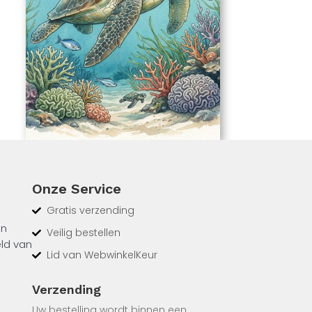
Onze Service
Gratis verzending
un
Veilig bestellen
eld van
Lid van WebwinkelKeur
n over
Verzending
Uw bestelling wordt binnen een