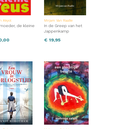
n Akyol
Mirjam Van Raalte
 moeder, de kleine
In de Greep van het
Jappenkamp
0,00
€
19,95