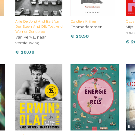
Arie De Jong And Bart Van
Carolien Krijnen
Özca
Der Steen And Dik Toet And
Topmadammen
Mijn
Werner Zonderop
reus
€
29,50
Van verval naar
€
2
vernieuwing
€
20,00