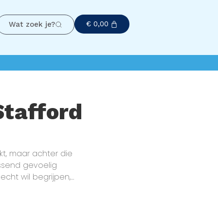
€
0,00
Wat zoek je?
Stafford
kt, maar achter die
assend gevoelig
echt wil begrijpen,
iterlijk. In deze
 unieke karakter van
yaliteit tot zijn