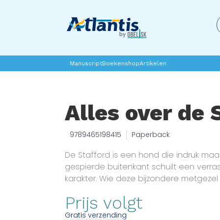
Manuscript
Boekenshop
Artikelen
Alles over de 
9789465198415
Paperback
De Stafford is een hond die indruk maa
gespierde buitenkant schuilt een verr
karakter. Wie deze bijzondere metgezel 
moet verder kijken dan vooroordelen en u
Prijs volgt
complete gids ontdek je alles over het
de Stafford, van zijn onvoorwaardelijke lo
Gratis verzending