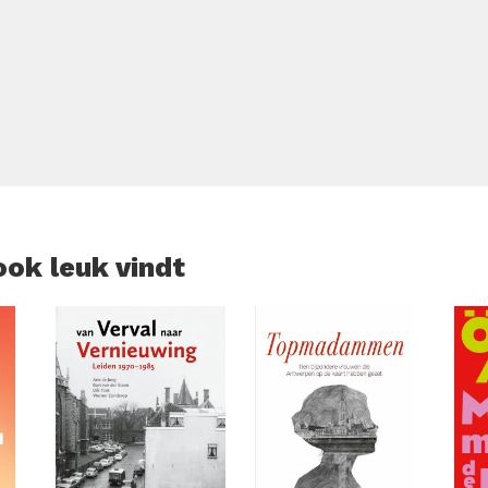
fieke uitdagingen. Ook vind je praktische adviezen over
menleven met dit energieke ras. Of je nu overweegt een Staff
samenleeft, dit boek laat je zien hoe je het beste uit deze t
ook leuk vindt