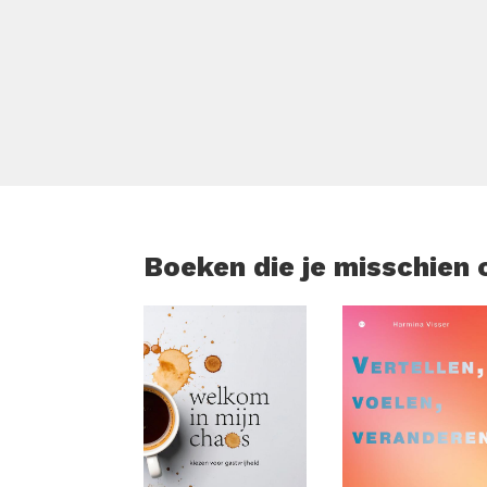
gezondheid, en hoe je omgaat met rasspeci
socialisatie, beweging en het dagelijks sa
huis te nemen of al jaren met een Stafford 
veerkrachtige hond haalt.
Boeken die je misschien 