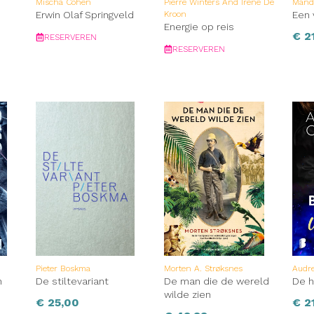
Mischa Cohen
Pierre Winters And Irene De
Mand
Erwin Olaf Springveld
Kroon
Een 
Energie op reis
€
21
RESERVEREN
RESERVEREN
Pieter Boskma
Morten A. Strøksnes
Audre
n
De stiltevariant
De man die de wereld
De h
wilde zien
€
25,00
€
21