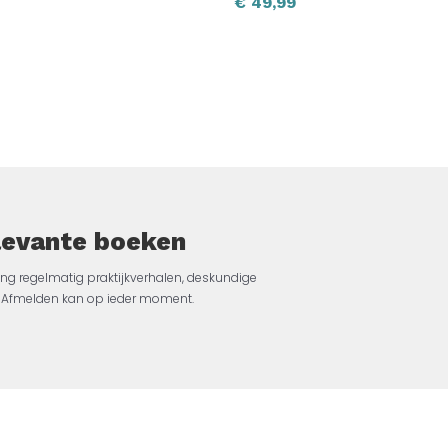
€
49,99
elevante boeken
ng regelmatig praktijkverhalen, deskundige
jk. Afmelden kan op ieder moment.