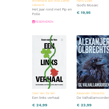
Annemarie Bon And Esther
Hans Euser
Leeuwrik
God’s Mosaic
Het jaar rond met Pip en
€
19,95
Polle
RESERVEREN
Coen Van De Ven
Alexander Olbrechts
Een links verhaal
De Valhallamoorde
€
24,99
€
23,99