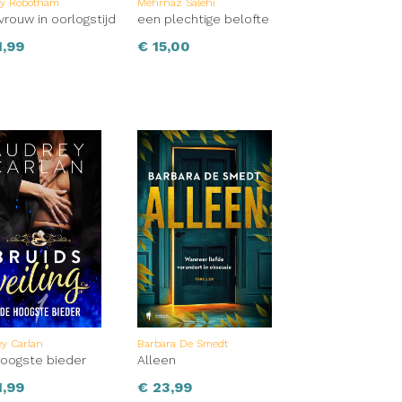
y Robotham
Mehrnaz Salehi
vrouw in oorlogstijd
een plechtige belofte
,99
€
15,00
y Carlan
Barbara De Smedt
oogste bieder
Alleen
,99
€
23,99