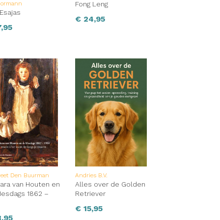
Bormann
Fong Leng
 Esajas
€
24,95
,95
reet Den Buurman
Andries B.V.
ara van Houten en
Alles over de Golden
esdags 1862 –
Retriever
0
€
15,95
,95