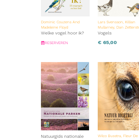
Dominic Couzens And
Lars Svensson, Killian
Madeleine Floyd
Mullarney, Dan Zetters
Welke vogel hoor ik?
Vogels
€
65,00
RESERVEREN
Natuurgids nationale
Wilco Busstra, Fleur De