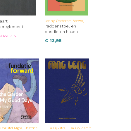
vaart
Janny Oosterom-Verweij
Paddenstoel en
tiereglement
bosdieren haken
SERVEREN
€
13,95
Christel Mgba, Beatrice
Julia Dijkstra, Lisa Goudsmit