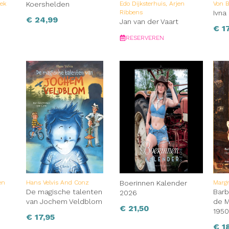
eek
Koershelden
Edo Dijksterhuis, Arjen
Von 
Ribbens
Ivna
€
24,99
Jan van der Vaart
€
17
RESERVEREN
en
Hans Velvis And Conz
Boerinnen Kalender
Marg
De magische talenten
Barb
2026
van Jochem Veldblom
de M
€
21,50
195
€
17,95
€
18