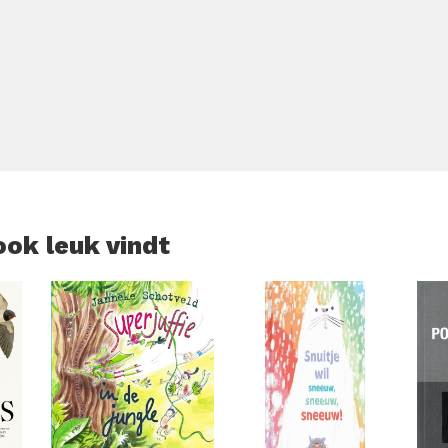
htig en zelfbewust ras een evenwichtige, gehoorzame hond m
ook leuk vindt