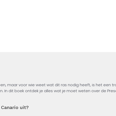
sche Eilanden, zijn
r het dagelijks leven,
aliseert en opvoedt.
te trekken, wat hij
ng, voeding en
rtrouwensvolle band
an een krachtig en
hoorzame hond maakt
en, maar voor wie weet wat dit ras nodig heeft, is het een t
. In dit boek ontdek je alles wat je moet weten over de Pres
 de Canarische Eilanden, zijn sterke karakter en wat dat bet
 de juiste manier socialiseert en opvoedt. Je leert hoe je om
Canario uit?
 heeft op het gebied van beweging, voeding en gezondheid, 
bouwt.