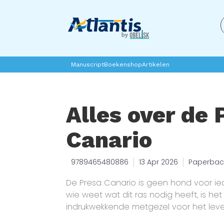
Manuscript
Boekenshop
Artikelen
Alles over de 
Canario
9789465480886
13 Apr 2026
Paperbac
De Presa Canario is geen hond voor ie
wie weet wat dit ras nodig heeft, is he
indrukwekkende metgezel voor het leven
je alles wat je moet weten over de Pres