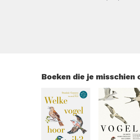
Dit boek laat je zien hoe je van een krac
die past bij jouw leven.
Boeken die je misschien 