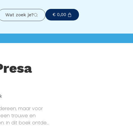
€
0,00
Wat zoek je?
Presa
k
dereen, maar voor
t een trouwe en
. In dit boek ontdek
a Canario: zijn