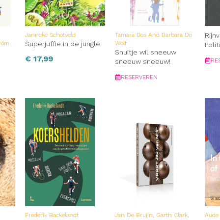
Janneke Schotveld
Tamara Bos And Barbara De
Rijn
tröm
Superjuffie in de jungle
Wolf
Poli
Snuitje wil sneeuw
€
17,99
RE
sneeuw sneeuw!
RESERVEREN
Frederik Backelandt
Jan De Bruijn, Garth Clark,
Aude 