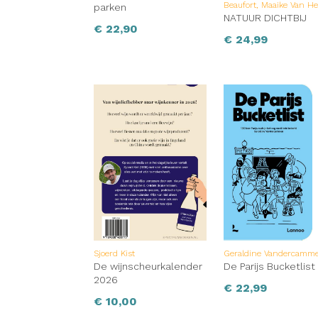
Beaufort, Maaike Van H
parken
NATUUR DICHTBIJ
€
22,90
€
24,99
Sjoerd Kist
Geraldine Vandercamm
De wijnscheurkalender
De Parijs Bucketlist
2026
€
22,99
€
10,00