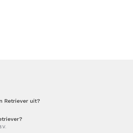
 Retriever uit?
etriever?
.V.