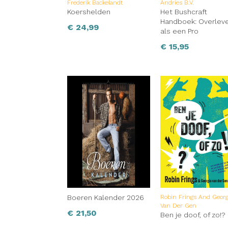
Frederik Backelandt
Andries B.V.
Koershelden
Het Bushcraft
Handboek: Overlev
€
24,99
als een Pro
€
15,95
Boeren Kalender 2026
Robin Frings And Georg
Van Der Gen
€
21,50
Ben je doof, of zo!?