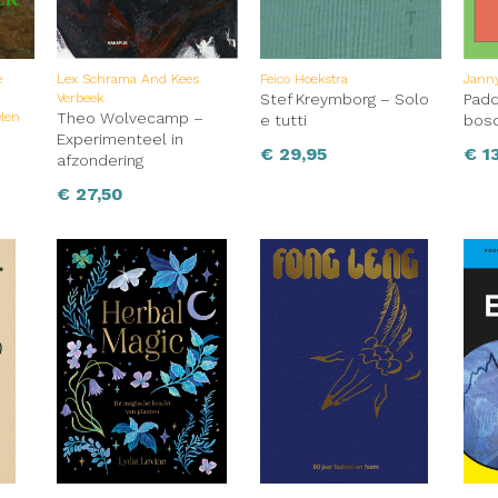
e
Lex Schrama And Kees
Feico Hoekstra
Jann
Verbeek
Stef Kreymborg – Solo
Padd
elen
Theo Wolvecamp –
e tutti
bosd
Experimenteel in
€
29,95
€
13
afzondering
€
27,50