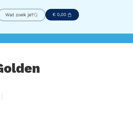
€
0,00
Wat zoek je?
Golden