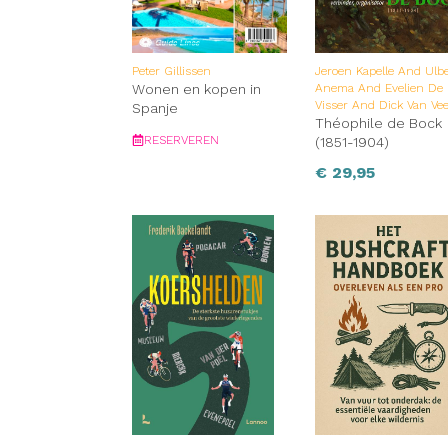
Peter Gillissen
Jeroen Kapelle And Ulb
Wonen en kopen in
Anema And Evelien De
Visser And Dick Van Ve
Spanje
Théophile de Bock
RESERVEREN
(1851-1904)
€
29,95