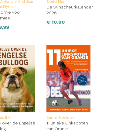
 Antonioni And Sean
Sjoerd Kist
i Flynn
De wijnscheurkalender
nomie voor
2026
mies
€
10,00
9,99
es B.V.
Danny Hoekman
s over de Engelse
11 unieke Linkspoten
dog
van Oranje