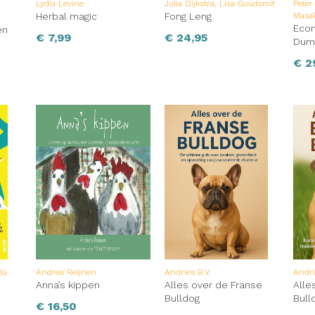
Lydia Levine
Julia Dijkstra, Lisa Goudsmit
Peter
Herbal magic
Fong Leng
Masak
Eco
en
€
7,99
€
24,95
Dum
€
2
ia
Andrea Reijnen
Andries B.V.
Andri
Anna’s kippen
Alles over de Franse
Alle
Bulldog
Bull
€
16,50