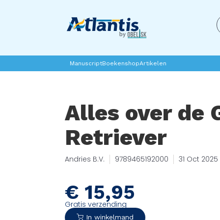
Manuscript
Boekenshop
Artikelen
Alles over de 
Retriever
Andries B.V.
9789465192000
31 Oct 2025
€
15,95
Gratis verzending
In winkelmand