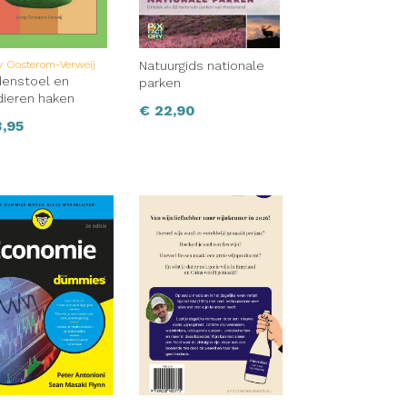
y Oosterom-Verweij
Natuurgids nationale
enstoel en
parken
ieren haken
€
22,90
,95