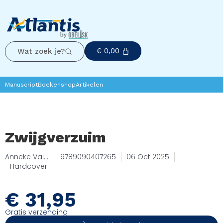
€
0,00
Wat zoek je?
Manuscript
Boekenshop
Artikelen
Zwijgverzuim
Anneke Valk,
9789090407265
06 Oct 2025
Filip De
Hardcover
Groeve
€
31,95
Gratis verzending