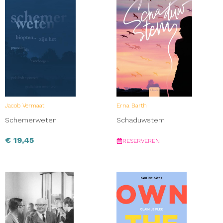
Jacob Vermaat
Erna Barth
Schemerweten
Schaduwstem
€
19,45
RESERVEREN