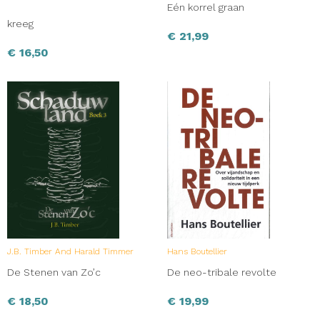
Eén korrel graan
kreeg
€
21,99
€
16,50
J.B. Timber And Harald Timmer
Hans Boutellier
De Stenen van Zo’c
De neo-tribale revolte
€
18,50
€
19,99