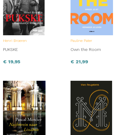
Henri Broeren
Pauline Pater
PUKSKE
Own the Room
€
19,95
€
21,99