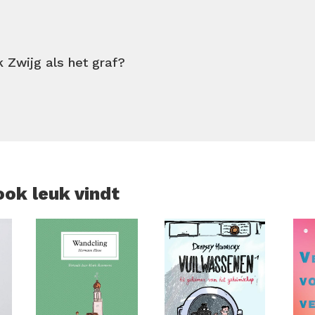
de stilte doorbroken door hun ijzingwekkende geschreeuw… D
 kunnen, zonder de persoon te zien die vanuit de schaduw all
 Zwijg als het graf?
 wordt gevonden, is het voor detective Gina Harte duidelijk
stert. Maar op wie heeft de moordenaar het nu voorzien? En
cheur die haar mannetje staat.’ De Telegraaf ‘Gina Harte is le
ner.’ Leidsch Dagblad ‘Een must-read voor thrillerliefhebbers!
ook leuk vindt