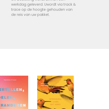
e
werkdag geleverd. Uwordt via track &
es
trace op de hoogte gehouden van
de reis van uw pakket.
 dat
kker
’