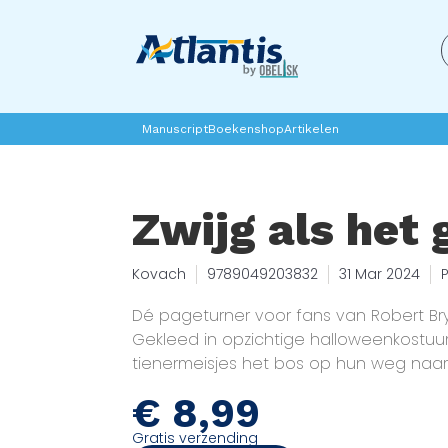
Manuscript
Boekenshop
Artikelen
Zwijg als het 
Kovach
9789049203832
31 Mar 2024
Dé pageturner voor fans van Robert Bry
Gekleed in opzichtige halloweenkostuu
tienermeisjes het bos op hun weg naar
de stad. Maar voor ze de veilige strate
€
8,99
een schokkende ontdekking. Midden op
een oud stuk touw dat verder het duiste
Gratis verzending