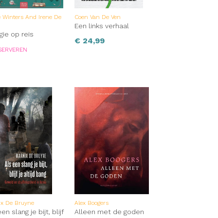
e Winters And Irene De
Coen Van De Ven
n
Een links verhaal
gie op reis
€
24,99
SERVEREN
ix De Bruyne
Alex Boogers
en slang je bijt, blijf
Alleen met de goden