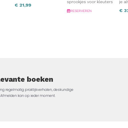
sprookjes voor kleuters
je al
€
21,99
€
3
RESERVEREN
elevante boeken
ng regelmatig praktijkverhalen, deskundige
jk. Afmelden kan op ieder moment.