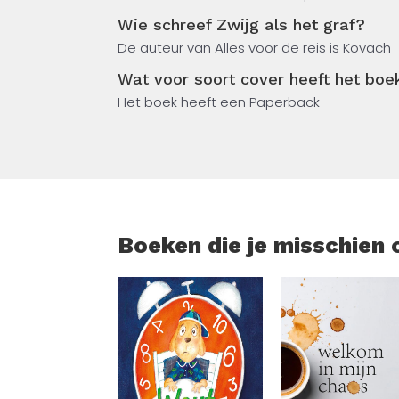
realiseren wat ze hebben ontdekt, wordt 
Wie schreef Zwijg als het graf?
meisjes ontvluchten het bos zo snel als ze
De auteur van Alles voor de reis is Kovach
gadeslaat.
Wat voor soort cover heeft het boek
Wanneer een paar dagen later nog een graf
Het boek heeft een Paperback
een seriemoordenaar het kleine stadje tei
wanneer wordt er weer een graf gevuld?
In de pers ‘Gina Harte is een stoere recher
assertief.’ Vrouw Glossy ‘Een echte pagetur
Vrouwenthrillers.nl
Boeken die je misschien 