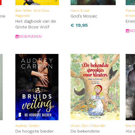
Ben Miller And Elisa
Hans Euser
Pierr
ine
Paganelli
God’s Mosaic
Kroo
Het dagboek van de
Ener
€
19,95
Grote Boze Wolf
RE
RESERVEREN
Audrey Carlan
Vivian Den Hollander
Marn
De hoogste bieder
De bekendste
Als e