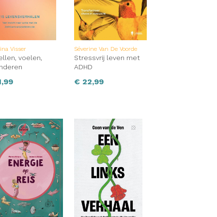
na Visser
Séverine Van De Voorde
ellen, voelen,
Stressvrij leven met
anderen
ADHD
,99
€
22,99