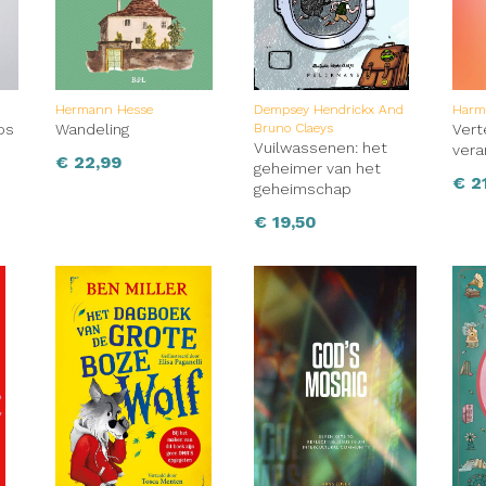
Hermann Hesse
Dempsey Hendrickx And
Harmi
os
Wandeling
Bruno Claeys
Vert
Vuilwassenen: het
ver
€
22,99
geheimer van het
€
21
geheimschap
€
19,50