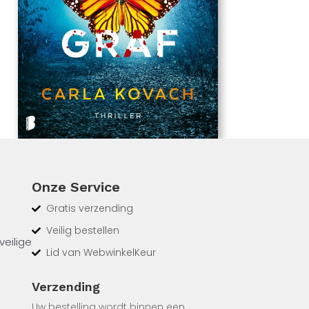
Onze Service
Gratis verzending
Veilig bestellen
veilige
Lid van WebwinkelKeur
Verzending
oelde
 zich
Uw bestelling wordt binnen een