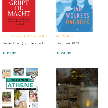
Geert Corstens And Reindert Kuiper
Jan Wolkers
De rechter grijpt de macht
Dagboek 1973
€
19,99
€
24,99