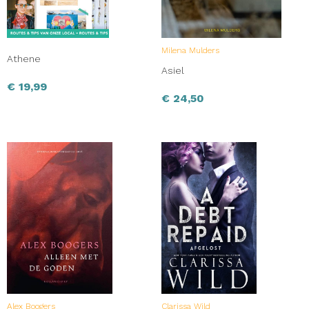
Milena Mulders
Athene
Asiel
€
19,99
€
24,50
Alex Boogers
Clarissa Wild