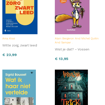
Ama Kissi
Alain Bergeron And Michel Quitin
And Sampar .
Witte zorg, zwart leed
Wist je dat? – Vossen
€
23,99
€
13,95