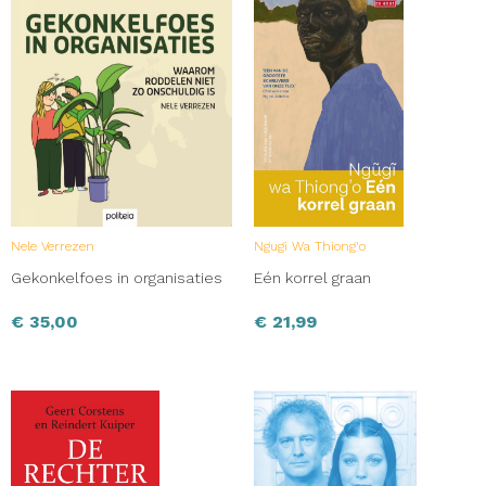
Nele Verrezen
Ngugi Wa Thiong'o
Gekonkelfoes in organisaties
Eén korrel graan
€
35,00
€
21,99