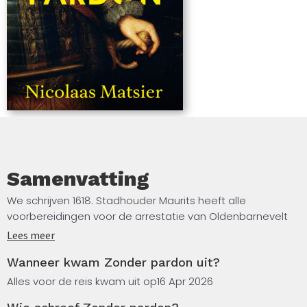
Samenvatting
We schrijven 1618. Stadhouder Maurits heeft alle
voorbereidingen voor de arrestatie van Oldenbarnevelt
ruimschoots getroffen. Inclusief het tot dusver goed
Lees meer
geheimgehouden besluit van de Staten-Generaal.
Wanneer kwam Zonder pardon uit?
Dus wat zou er nog mis kunnen gaan? Af en toe kijkt hij
Alles voor de reis kwam uit op
16 Apr 2026
naar buiten, naar de poort tussen Buitenhof en Binnenhof.