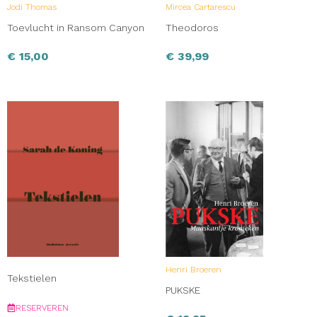
Jodi Thomas
Mircea Cartarescu
Toevlucht in Ransom Canyon
Theodoros
€
15,00
€
39,99
Henri Broeren
Tekstielen
PUKSKE
RESERVEREN