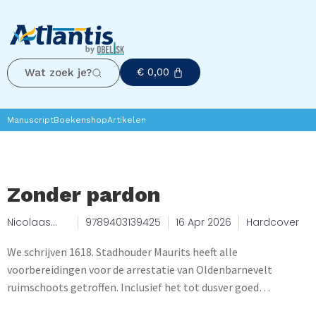
€
0,00
Wat zoek je?
Manuscript
Boekenshop
Artikelen
Zonder pardon
Nicolaas
9789403139425
16 Apr 2026
Hardcover
Matsier
We schrijven 1618. Stadhouder Maurits heeft alle
voorbereidingen voor de arrestatie van Oldenbarnevelt
ruimschoots getroffen. Inclusief het tot dusver goed
geheimgehouden besluit van de Staten-Generaal. Dus wat zou