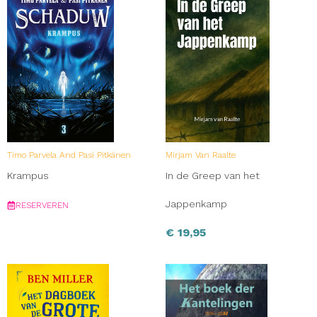
Timo Parvela And Pasi Pitkänen
Mirjam Van Raalte
Krampus
In de Greep van het
Jappenkamp
RESERVEREN
€
19,95