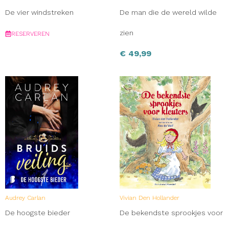
De vier windstreken
De man die de wereld wilde
zien
RESERVEREN
€
49,99
Audrey Carlan
Vivian Den Hollander
De hoogste bieder
De bekendste sprookjes voor