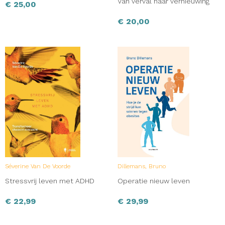
Van verval naar vernieuwing
€
25,00
€
20,00
Séverine Van De Voorde
Dillemans, Bruno
Stressvrij leven met ADHD
Operatie nieuw leven
€
22,99
€
29,99