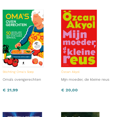
Stichting Oma's Soep
Özcan Akyol
Oma’s ovengerechten
Mijn moeder, de kleine reus
€
21,99
€
20,00