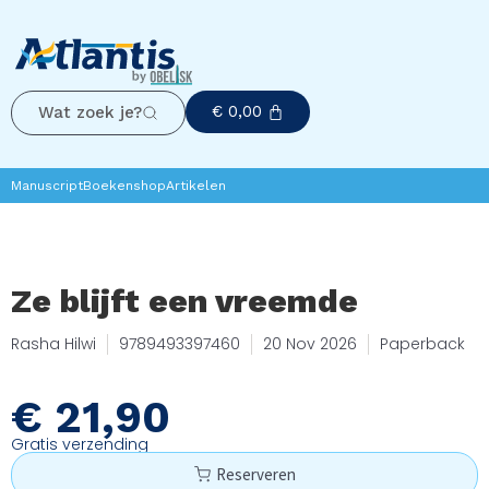
€
0,00
Wat zoek je?
Manuscript
Boekenshop
Artikelen
Ze blijft een vreemde
Rasha Hilwi
9789493397460
20 Nov 2026
Paperback
€
21,90
Gratis verzending
Reserveren