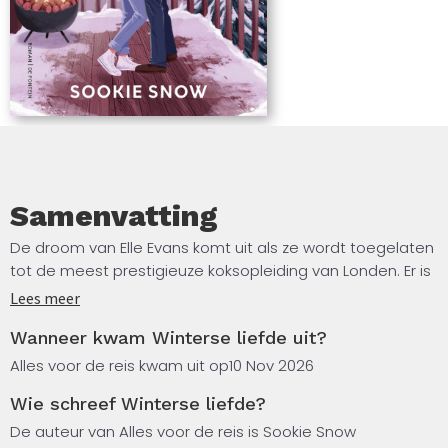
Samenvatting
De droom van Elle Evans komt uit als ze wordt toegelaten
tot de meest prestigieuze koksopleiding van Londen. Er is
echter één probleem: het collegeld is astronomisch
Lees meer
hoog. Wanhopig om het geld bij elkaar te schrapen,
Wanneer kwam Winterse liefde uit?
besluit ze te gaan werken als chaletmedwerker in de
Rocky Mountains van Colorado.
Alles voor de reis kwam uit op
10 Nov 2026
Wie schreef Winterse liefde?
Daar komt ze te werken voor de welgestelde familie
Hawthorne. Elle belandt in een wereld van rijkdom, luxe en
De auteur van Alles voor de reis is Sookie Snow