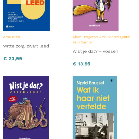
Ama Kissi
Alain Bergeron And Michel Quitin
And Sampar .
Witte zorg, zwart leed
Wist je dat? – Vossen
€
23,99
€
13,95