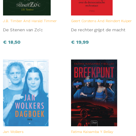
J.B. Timber And Harald Timmer
Geert Corstens And Reindert Kuiper
De Stenen van Zo’c
De rechter grijpt de macht
€
18,50
€
19,99
Jan Wolkers
Fatima Kaisamba Y Bellay