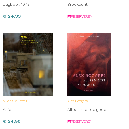
Dagboek 1973
Breekpunt
€
24,99
RESERVEREN
Milena Mulders
Alex Boogers
Asiel
Alleen met de goden
€
24,50
RESERVEREN