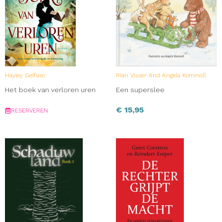
Hayley Gelfuso
Rian Visser And Angela Kommoß
Het boek van verloren uren
Een superslee
€
15,95
RESERVEREN