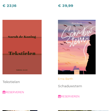
€
23,16
€
39,99
Erna Barth
Tekstielen
Schaduwstem
RESERVEREN
RESERVEREN