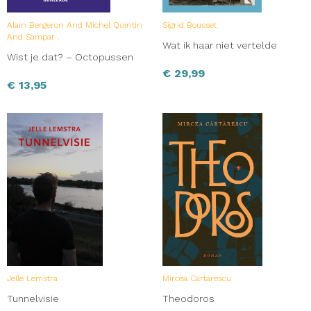
Alain Bergeron And Michel Quintin
Sigrid Bousset
And Sampar .
Wat ik haar niet vertelde
Wist je dat? – Octopussen
€
29,99
€
13,95
Jelle Lemstra
Mircea Cartarescu
Tunnelvisie
Theodoros