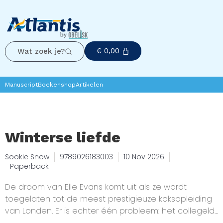
€
0,00
Wat zoek je?
Manuscript
Boekenshop
Artikelen
Winterse liefde
Sookie Snow
9789026183003
10 Nov 2026
Paperback
De droom van Elle Evans komt uit als ze wordt
toegelaten tot de meest prestigieuze koksopleiding
van Londen. Er is echter één probleem: het collegeld
is astronomisch hoog. Wanhopig om het geld bij