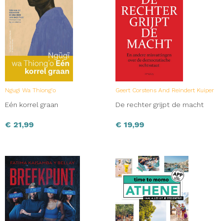
Ngugi Wa Thiong'o
Geert Corstens And Reindert Kuiper
Eén korrel graan
De rechter grijpt de macht
€
21,99
€
19,99