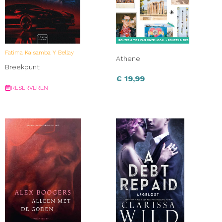
Fatima Kaisamba Y Bellay
Athene
Breekpunt
€
19,99
RESERVEREN