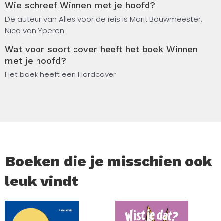
Wie schreef Winnen met je hoofd?
Van Yperen. Een unieke mix van wetenschap en praktijk
over optimaal presteren. Dit is geen boek over winnen
De auteur van Alles voor de reis is Marit Bouwmeester,
alleen, maar een eerlijk en inspirerend kijkje achter de
Nico van Yperen
schermen van topsport.
Wat voor soort cover heeft het boek Winnen
met je hoofd?
Je ervaart van dichtbij hoe het écht is om te leven als
topsporter: met hoge pieken, diepe dalen en alles
Het boek heeft een Hardcover
daartussen. Winnen met je hoofd is een gids voor
iedereen die het maximale uit zichzelf wil halen – niet
alleen in de sport, maar ook op het werk, in de klas, op het
podium en in het dagelijks leven.
Boeken die je misschien ook
leuk vindt