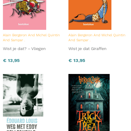
Alain Bergeron And Michel Quintin
Alain Bergeron And Michel Quintin
And Sampar .
And Sampar .
Wist je dat? – Vliegen
Wist je dat Giraffen
€
13,95
€
13,95