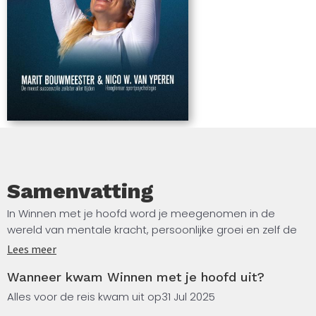
Samenvatting
In Winnen met je hoofd word je meegenomen in de
wereld van mentale kracht, persoonlijke groei en zelf de
regie nemen. Marit Bouwmeester, de meest succesvolle
Lees meer
zeilster aller tijden, deelt haar ervaringen en inzichten,
Wanneer kwam Winnen met je hoofd uit?
gecombineerd met kennis uit de sportpsychologie van
prof. Nico W.
Alles voor de reis kwam uit op
31 Jul 2025