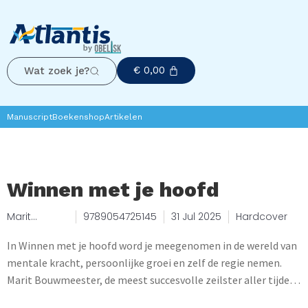
€
0,00
Wat zoek je?
Manuscript
Boekenshop
Artikelen
Winnen met je hoofd
Marit
9789054725145
31 Jul 2025
Hardcover
Bouwmeest
er, Nico van
In Winnen met je hoofd word je meegenomen in de wereld van
Yperen
mentale kracht, persoonlijke groei en zelf de regie nemen.
Marit Bouwmeester, de meest succesvolle zeilster aller tijden,
deelt haar ervaringen en inzichten, gecombineerd met kennis