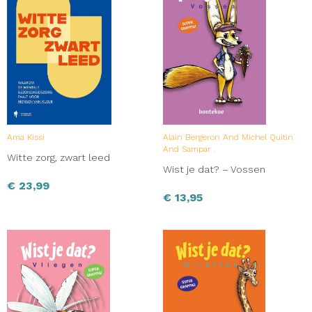
Ama Kissi
Alain Bergeron And Michel Quitin
And Sampar .
Witte zorg, zwart leed
Wist je dat? – Vossen
€
23,99
€
13,95