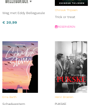
Chinouk Thijssen
Weg met Eddy Bellegueule
Trick or treat
€
20,99
RESERVEREN
Erna Barth
Henri Broeren
Schaduwstem
PUKSKE