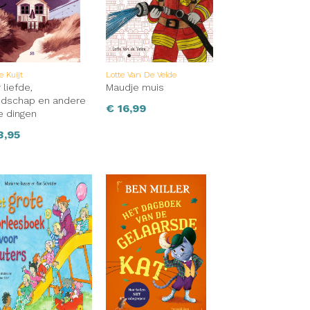
e Kuijt
Lotte Van De Velde
 liefde,
Maudje muis
ndschap en andere
€
16,99
 dingen
3,95