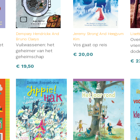
Dempsey Hendrickx And
Jeremy Strong And Heegyum
Lisett
Bruno Claeys
Kim
Over
et
Vuilwassenen: het
Vos gaat op reis
vrie
geheimer van het
dode
€
20,00
geheimschap
€
2
€
19,50