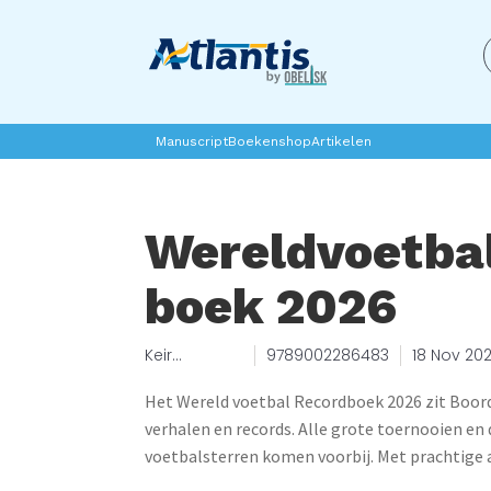
Manuscript
Boekenshop
Artikelen
Wereldvoetba
boek 2026
Keir
9789002286483
18 Nov 20
Radnedge
Het Wereld voetbal Recordboek 2026 zit Boor
verhalen en records. Alle grote toernooien en
voetbalsterren komen voorbij. Met prachtige 
favoriete spelers. Dit boek móét je hebben als