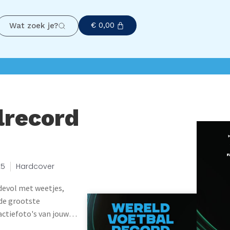
€
0,00
Wat zoek je?
lrecord
25
Hardcover
devol met weetjes,
 de grootste
actiefoto's van jouw
 je een echte voetbalfan