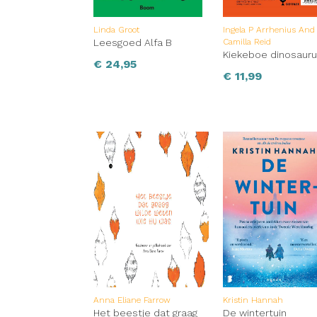
Linda Groot
Ingela P Arrhenius And
Leesgoed Alfa B
Camilla Reid
Kiekeboe dinosaur
€
24,95
€
11,99
Anna Eliane Farrow
Kristin Hannah
Het beestje dat graag
De wintertuin