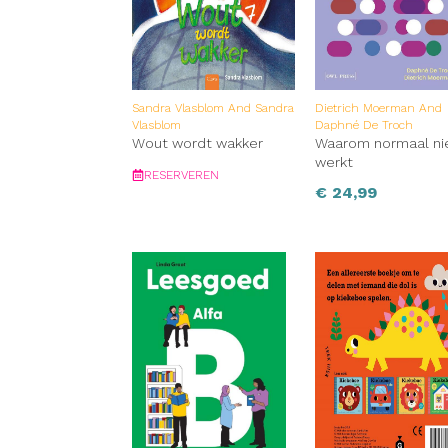
Sandra Vlasblom And Sandra
Dietrich Moerman And
Vlasblom
Daphné De Troch
Wout wordt wakker
Waarom normaal ni
werkt
RESERVEREN
€
24,99