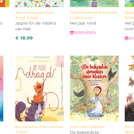
Sanne Rooseboom And
Pierre Winters And Eline Van
Mari
Annet Schaap
Lindenhuizen
Schr
us
Jippie! En de ridders
Het jaar rond
Het 
van Hak
voor
RESERVEREN
€
18,99
RE
Bes Ceyssens And Laia Roca
Vivian Den Hollander
Pim 
Trullols
De bekendste
Meez