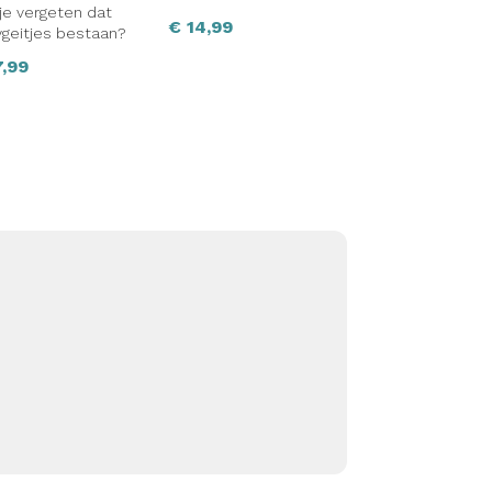
je vergeten dat
€
14,99
geitjes bestaan?
,99