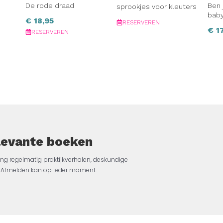
De rode draad
Ben 
sprookjes voor kleuters
baby
€
18,95
RESERVEREN
€
17
RESERVEREN
elevante boeken
ng regelmatig praktijkverhalen, deskundige
jk. Afmelden kan op ieder moment.