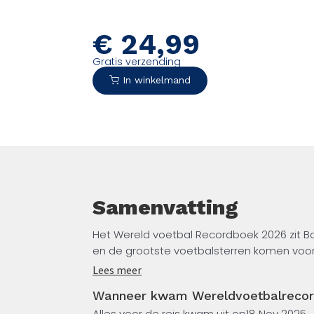
bent!
€
24,99
Gratis verzending
In winkelmand
Samenvatting
Het Wereld voetbal Recordboek 2026 zit Bo
en de grootste voetbalsterren komen voorbi
Lees meer
Dit boek móét je hebben als je een echte 
Wanneer kwam Wereldvoetbalrecor
Alles voor de reis kwam uit op
18 Nov 2025