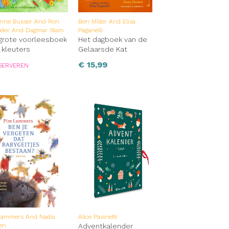
anne Busser And Ron
Ben Miller And Elisa
öder And Dagmar Stam
Paganelli
grote voorleesboek
Het dagboek van de
 kleuters
Gelaarsde Kat
€
15,99
SERVEREN
Lammers And Nadia
Alice Pasinetti
en
Adventkalender