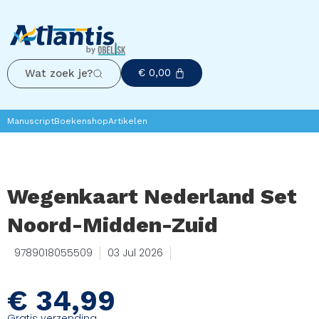
€
0,00
Wat zoek je?
Manuscript
Boekenshop
Artikelen
Wegenkaart Nederland Set
Noord-Midden-Zuid
9789018055509
03 Jul 2026
€
34,99
Gratis verzending