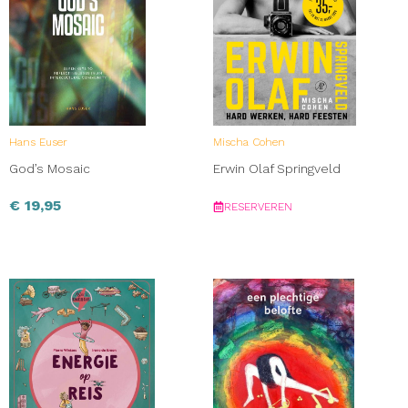
Hans Euser
Mischa Cohen
God’s Mosaic
Erwin Olaf Springveld
€
19,95
RESERVEREN