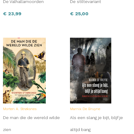
De Valhallamoorden
De stiltevariant
€
23,99
€
25,00
Morten A. Strøksnes
Marnix De Bruyne
De man die de wereld wilde
Als een slang je bijt, blijf je
zien
altijd bang