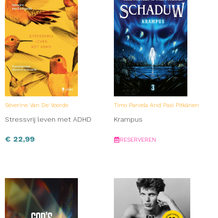
Séverine Van De Voorde
Timo Parvela And Pasi Pitkänen
Stressvrij leven met ADHD
Krampus
€
22,99
RESERVEREN