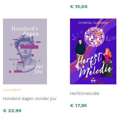
€
15,00
Luca Aarts
Herfstmelodie
Honderd dagen zonder jou
€
17,95
€
22,99