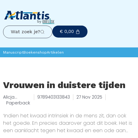
€
0,00
Wat zoek je?
Manuscript
Boekenshop
Artikelen
Vrouwen in duistere tijden
Alicja
9789403133843
27 Nov 2025
Gescinska
Paperback
‘Indien het kwaad intrinsiek in de mens zit, dan ook
het goede. En precies daarover gaat dit boek. Het is
een aanklacht tegen het kwaad en een ode aan
het goede waartoe de mens in staat is.’ Alicja