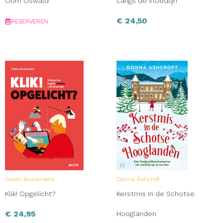
Oom Oswald
Langs de Vloedlijn
€
24,50
RESERVEREN
Gwen Busseniers
Donna Ashcroft
Klik! Opgelicht?
Kerstmis in de Schotse
€
24,95
Hooglanden