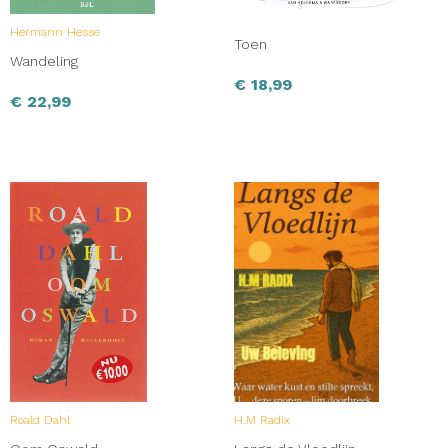
Hermann Hesse
Toen
Wandeling
€
18,99
€
22,99
Roald Dahl
H.M Radix