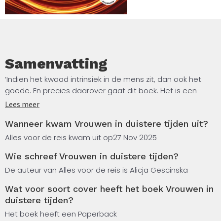
Samenvatting
‘Indien het kwaad intrinsiek in de mens zit, dan ook het
goede. En precies daarover gaat dit boek. Het is een
aanklacht tegen het kwaad en een ode aan het goede
Lees meer
waartoe de mens in staat is.’ Alicja Gescinska neemt de
Wanneer kwam Vrouwen in duistere tijden uit?
lezer mee op een woelige en filosofische reis door de
vorige eeuw.
Alles voor de reis kwam uit op
27 Nov 2025
Wie schreef Vrouwen in duistere tijden?
In tien biografische portretten laat ze zien wat de
mensheid kan leren van even moedige als intelligente
De auteur van Alles voor de reis is Alicja Gescinska
vrouwen: Rosa Luxemburg, Anna Achmatova, Edith Stein,
Wat voor soort cover heeft het boek Vrouwen in
Hannah Arendt, Martha Gellhorn, Simone Weil, Jeanne
duistere tijden?
Hersch, Etty Hillesum, Barbara Skarga en Judith Shklar. Met
Het boek heeft een Paperback
woord en daad bevochten zij de verdrukking, de