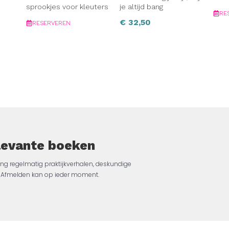
sprookjes voor kleuters
je altijd bang
RE
€
32,50
RESERVEREN
elevante boeken
ng regelmatig praktijkverhalen, deskundige
jk. Afmelden kan op ieder moment.