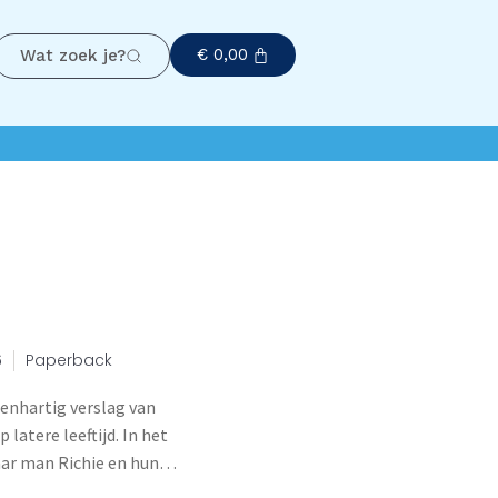
€
0,00
Wat zoek je?
6
Paperback
penhartig verslag van
atere leeftijd. In het
ar man Richie en hun
 pogingen om zwanger te