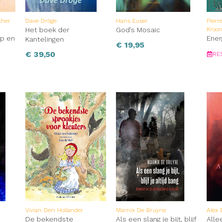
ther
Dave Dröge
Hans Euser
Pierr
Het boek der
God’s Mosaic
Kroo
ip en
Ener
Kantelingen
€
19,95
€
39,50
RE
Vivian Den Hollander
Marnix De Bruyne
Alex 
De bekendste
Als een slang je bijt, blijf
Alle