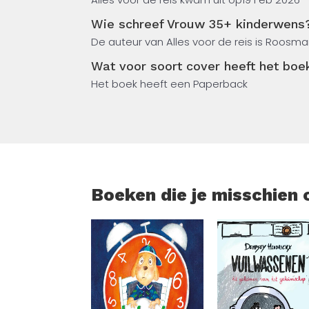
grilliger en de wensouders steeds fanati
Wie schreef Vrouw 35+ kinderwens
wachtkamer van de IVF-afdeling. En hoeve
De auteur van Alles voor de reis is Roosmar
officieel voor gek wordt verklaard?
Wat voor soort cover heeft het bo
Vrouw, 35+, kinderwens is een verhaal van 
Het boek heeft een Paperback
om het mooie – en soms zelfs romantische –
Roosmarijn het taboe doorbreken rondom ee
meemaakt een hart onder de riem steken 
Boeken die je misschien 