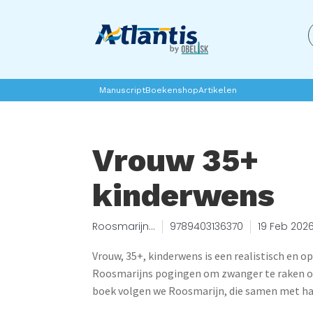
Manuscript
Boekenshop
Artikelen
Vrouw 35+
kinderwens
Roosmarijn
9789403136370
19 Feb 202
Koster
Vrouw, 35+, kinderwens is een realistisch en o
Roosmarijns pogingen om zwanger te raken op l
boek volgen we Roosmarijn, die samen met ha
dochter in Amsterdam woont. Na veel (veel!)