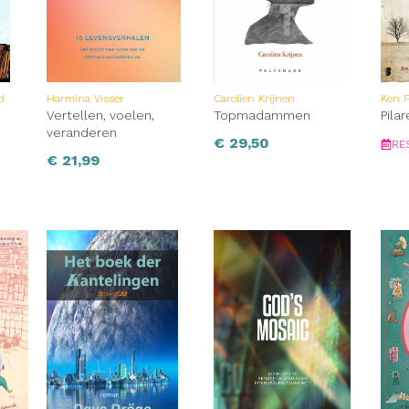
d
Harmina Visser
Carolien Krijnen
Ken F
Vertellen, voelen,
Topmadammen
Pila
veranderen
€
29,50
RE
€
21,99