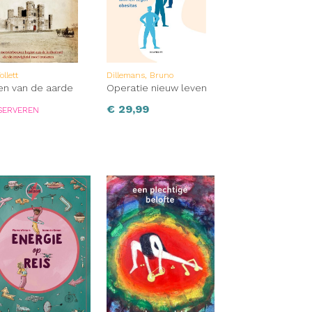
ollett
Dillemans, Bruno
ren van de aarde
Operatie nieuw leven
€
29,99
SERVEREN