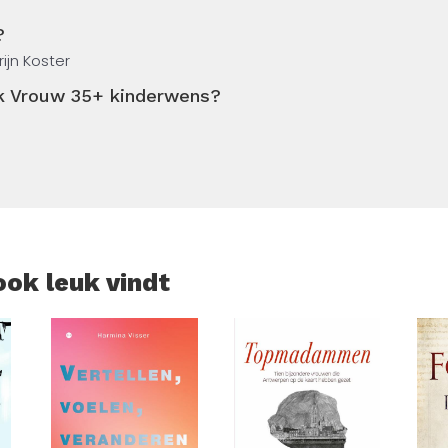
eker. Op een gegeven moment bezoeken ze bijna dagelijks de
?
el ovulatie- en zwangerschapstesten kan je doen voordat je
ijn Koster
ek Vrouw 35+ kinderwens?
hoop en vrees, waarbij Roosmarijn er ondanks alles toch in s
 te blijven zien in deze uitdagende situatie. Met dit boek wi
n kinderwens op latere leeftijd, en iedereen die hetzelfde
en aan te moedigen hun wens na te jagen.
ook leuk vindt