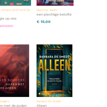
e Winters And Irene De
Mehrnaz Salehi
n
een plechtige belofte
gie op reis
€
15,00
SERVEREN
Boogers
Barbara De Smedt
en met de goden
Alleen