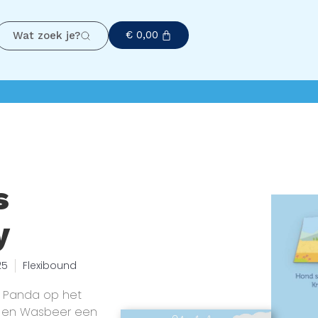
€
0,00
Wat zoek je?
s
y
25
Flexibound
 Panda op het
ar en Wasbeer een