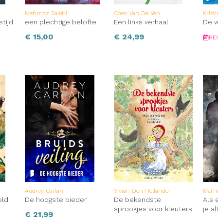
Mehrnaz Salehi
Coen Van De Ven
Krist
stijd
een plechtige belofte
Een links verhaal
De w
€
15,00
€
24,99
RE
Audrey Carlan
Vivian Den Hollander
Marn
eld
De hoogste bieder
De bekendste
Als e
sprookjes voor kleuters
je al
€
21,99