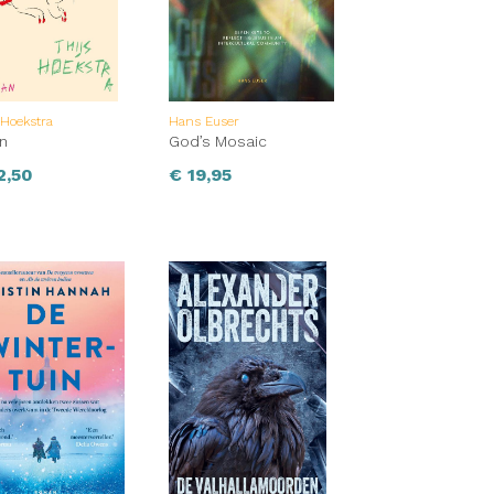
 Hoekstra
Hans Euser
n
God’s Mosaic
2,50
€
19,95