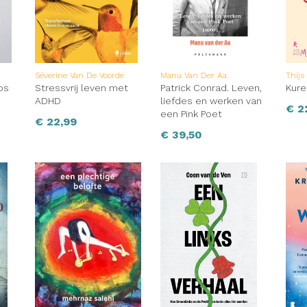
Séverine Van De Voorde
Manu Van Der Aa
Thijs
os
Stressvrij leven met
Patrick Conrad. Leven,
Kure
ADHD
liefdes en werken van
€
2
een Pink Poet
€
22,99
€
39,50