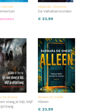
in Hannah
Alexander Olbrechts
intertuin
De Valhallamoorden
€
23,99
SERVEREN
ix De Bruyne
Barbara De Smedt
en slang je bijt, blijf
Alleen
tijd bang
€
23,99