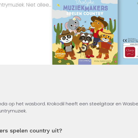
trymuziek. Niet alleen
 op te dansen! Een
e instrumenten van
 2 jaar.
a op het wasbord. Krokodil heeft een steelgitaar en Wasb
untrymuziek.
r ook om op te dansen! Een vrolijke kennismaking met verschi
rs spelen country uit?
e oortjes vanaf 2 jaar.