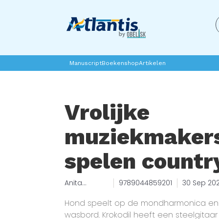
Manuscript
Boekenshop
Artikelen
Vrolijke
muziekmaker
spelen countr
Anita
9789044859201
30 Sep 20
Bijsterbosch
Hond speelt op de mondharmonica en
wasbord. Krokodil heeft een steelgita