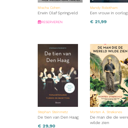
Mischa Cohen
Mandy Robotham
Erwin Olaf Springveld
Een vrouw in oorlog
€
21,99
RESERVEREN
Stephan Steinmetz
Morten A. Strøksnes
De tien van Den Haag
De man die de wer
wilde zien
€
29,90