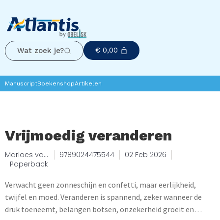
€
0,00
Wat zoek je?
Manuscript
Boekenshop
Artikelen
Vrijmoedig veranderen
Marloes van
9789024475544
02 Feb 2026
der Werf
Paperback
Verwacht geen zonneschijn en confetti, maar eerlijkheid,
twijfel en moed. Veranderen is spannend, zeker wanneer de
druk toeneemt, belangen botsen, onzekerheid groeit en