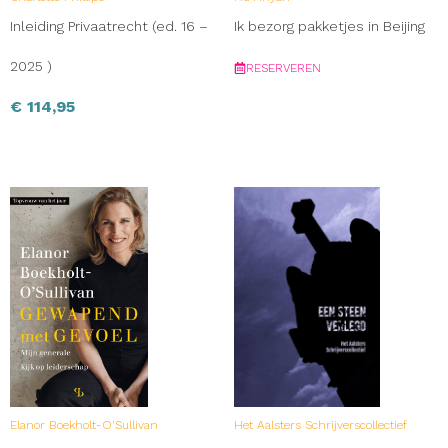
Inleiding Privaatrecht (ed. 16 –
Ik bezorg pakketjes in Beijing
2025 )
RESERVEREN
€
114,95
Elanor Boekholt-O'Sullivan
Het Aalsters Schrijverscollectief