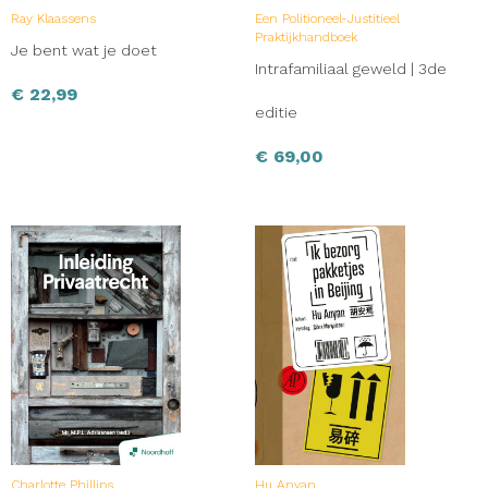
Ray Klaassens
Een Politioneel-Justitieel
Praktijkhandboek
Je bent wat je doet
Intrafamiliaal geweld | 3de
€
22,99
editie
€
69,00
Charlotte Phillips
Hu Anyan