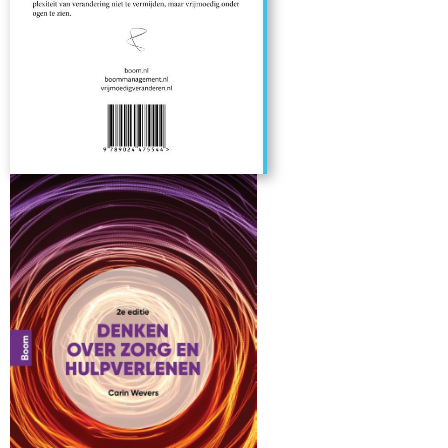
veranderkundige en filosoof. Ze werkt als strategisch adviseur
aan vraagstukken over professioneel handelen, vakmanschap
en de menselijke maat. Marloes is als kerndocent verbonden
aan interuniversitair opleidingsinstituut Sioo en gastdocent
aan de NSOB. Vanuit het lectoraat Change Management van
De Haagse Hogeschool onderzoekt zij het vrijmoedig
moment, hoe vrijmoedigheid vorm en ruimte krijgt in
organisaties en waar de grenzen daarvan liggen. Ze is lid van de
kernredactie van het Tijdschrift Management & Organisatie en
publiceert over veranderen en adviseren vanuit een
grondhouding van vrijmoedigheid. ‘Marloes verstaat de kunst
professionele twijfel toe te laten in haar eigen denken en
handelen. Dat is moedig en uitnodigend, want alleen als we
twijfel durven toestaan kunnen we ons ontwikkelen tot een
waarachtige veranderprofessional. In Vrijmoedig veranderen
laat zij zien hoe vrijmoedigheid als grondhouding
veranderprocessen verdiept in plaats van verstoort en nodigt
zij ons uit lastige momenten te zien als bron van vernieuwing