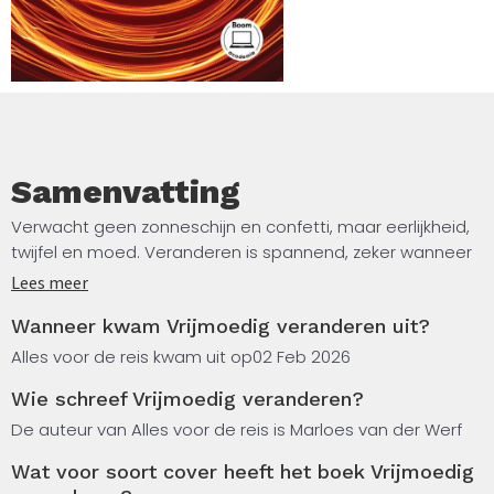
om samen de dans van verandering aan te gaan.’ – Jaap
Boonstra
Samenvatting
Verwacht geen zonneschijn en confetti, maar eerlijkheid,
twijfel en moed. Veranderen is spannend, zeker wanneer
de druk toeneemt, belangen botsen, onzekerheid groeit
Lees meer
en vrijheden betwist worden. Op zulke momenten ligt het
Wanneer kwam Vrijmoedig veranderen uit?
voor de hand om sneller te beslissen, strakker te sturen
en kritische stemmen te dempen.
Alles voor de reis kwam uit op
02 Feb 2026
Wie schreef Vrijmoedig veranderen?
Juist dan vraagt het moed om ongemak te verdragen en
het gesprek over wat werkelijk op het spel staat niet uit
De auteur van Alles voor de reis is Marloes van der Werf
de weg te gaan. Vrijmoedig veranderen verkent wat het
Wat voor soort cover heeft het boek Vrijmoedig
betekent om vrijmoedig te kijken, te spreken en te