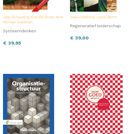
als bron van vernieuwing om samen de dans van
verandering aan te gaan.’ – Jaap Boonstra
Jaap Schaveling And Bill Bryan And
Giles Hutchins, Laura Storm
Michael Goodman
Regeneratief leiderschap
Systeemdenken
€
39,00
€
39,95