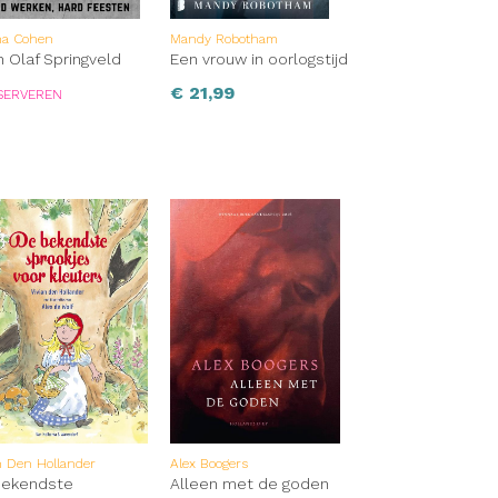
ha Cohen
Mandy Robotham
n Olaf Springveld
Een vrouw in oorlogstijd
€
21,99
SERVEREN
n Den Hollander
Alex Boogers
bekendste
Alleen met de goden