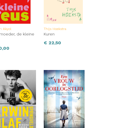
n Akyol
Thijs Hoekstra
 moeder, de kleine
Kuren
€
22,50
0,00