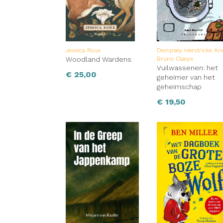
Jessica Roux
Dempsey Hendrickx An
Woodland Wardens
Bruno Claeys
Vuilwassenen: het
€
25,00
geheimer van het
geheimschap
€
19,50