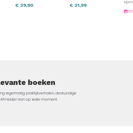
spro
€
29,90
€
21,99
RE
elevante boeken
ng regelmatig praktijkverhalen, deskundige
jk. Afmelden kan op ieder moment.