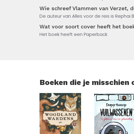
maken.
Wie schreef Vlammen van Verzet, d
De auteur van Alles voor de reis is Rephai
Terwijl de dreiging van totale vernietigin
behouden, moeten de rebellen alles op all
Wat voor soort cover heeft het boe
De strijd voor vrijheid heeft echter een ho
Het boek heeft een Paperback
wat je bent verloren? Ontdek de wereld van
meeslepende, futuristische steampunk-av
Boeken die je misschien 