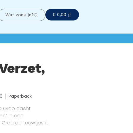
€
0,00
Wat zoek je?
Verzet,
26
Paperback
De Orde dacht
s.’ In een
Orde de touwtjes in
ld met schaduwen