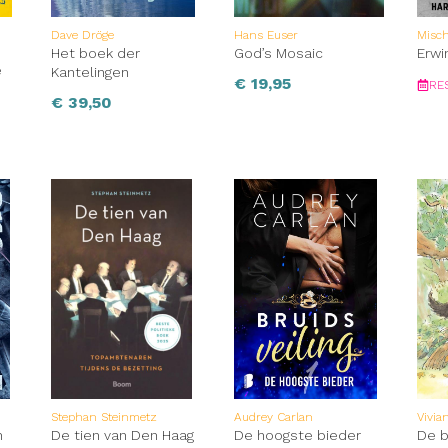
Dave Dröge
Hans Euser
Misc
Het boek der
God’s Mosaic
Erwi
e
Kantelingen
€
19,95
RE
€
39,50
Stephan Steinmetz
Audrey Carlan
Vivia
n
De tien van Den Haag
De hoogste bieder
De 