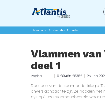
Manuscript
Boekenshop
Artikelen
Vlammen van 
deel 1
Rephai
9789465128382
25 Feb 20
Brouwers
Deel een van de spannende trilogie ‘
onverslaanbaar te zijn. Ze hadden het mi
dystopische steampunkwereld waar De 
handen heeft en de lucht wordt gevu