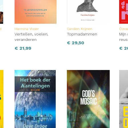
d
Harmina Visser
Carolien Krijnen
Özca
Vertellen, voelen,
Topmadammen
Mijn
veranderen
reus
€
29,50
€
21,99
€
2