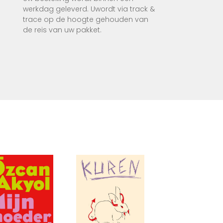
werkdag geleverd. Uwordt via track &
trace op de hoogte gehouden van
de reis van uw pakket.
cht te
edden.
nnen