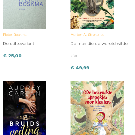
Pieter Boskma
Morten A. Strøksnes
De stiltevariant
De man die de wereld wilde
€
25,00
zien
€
49,99