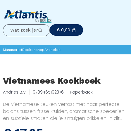
€
0,00
Wat zoek je?
Manuscript
Boekenshop
Artikelen
Vietnamees Kookboek
Andries B.V.
9789465192376
Paperback
De Vietnamese keuken verrast met haar perfecte
balans tussen frisse kruiden, aromatische specerijen
en subtiele smaken die je zintuigen prikkelen. In dit
kookboek ontdek je de geheimen van authentieke