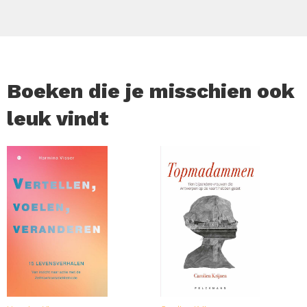
koks al generaties lang gebruiken. Of je nu een beginner
bent of al ervaring hebt met de Aziatische keuken, dit
boek biedt voor ieder niveau toegankelijke recepten die
je thuis kunt maken. Ontdek hoe je de verfijnde, lichte en
gezonde smaken van Vietnam naar je eigen keuken
brengt.
Boeken die je misschien ook
leuk vindt