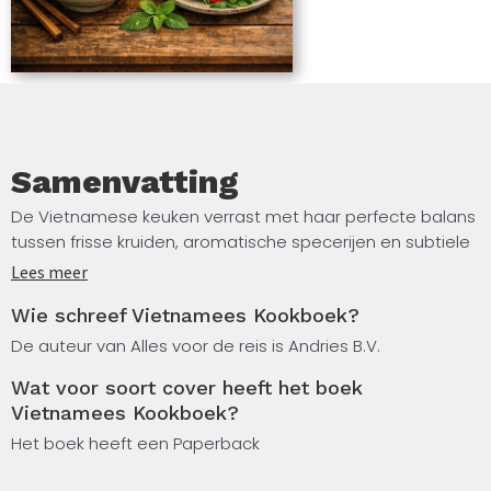
Samenvatting
De Vietnamese keuken verrast met haar perfecte balans
tussen frisse kruiden, aromatische specerijen en subtiele
smaken die je zintuigen prikkelen. In dit kookboek ontdek
Lees meer
je de geheimen van authentieke Vietnamese gerechten,
Wie schreef Vietnamees Kookboek?
van de wereldberoemde pho en verse loempia’s tot
minder bekende regionale specialiteiten. Je leert werken
De auteur van Alles voor de reis is Andries B.V.
met typisch Vietnamese ingrediënten zoals citroengras,
Wat voor soort cover heeft het boek
vissaus, rijstpapier en Vietnamese munt.
Vietnamees Kookboek?
Elke recept wordt helder uitgelegd, zodat je stap voor
Het boek heeft een Paperback
stap de technieken onder de knie krijgt die Vietnamese