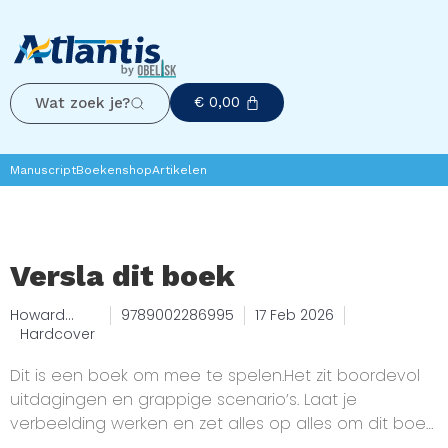
€
0,00
Wat zoek je?
Manuscript
Boekenshop
Artikelen
Versla dit boek
Howard
9789002286995
17 Feb 2026
Calvert
Hardcover
Dit is een boek om mee te spelen.Het zit boordevol
uitdagingen en grappige scenario’s. Laat je
verbeelding werken en zet alles op alles om dit boek
in de pan te hakken en genadeloos te verslaan.