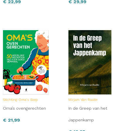
€
22,99
€
29,99
Stichting Oma's Soep
Mirjam Van Raalte
Oma’s ovengerechten
In de Greep van het
€
21,99
Jappenkamp