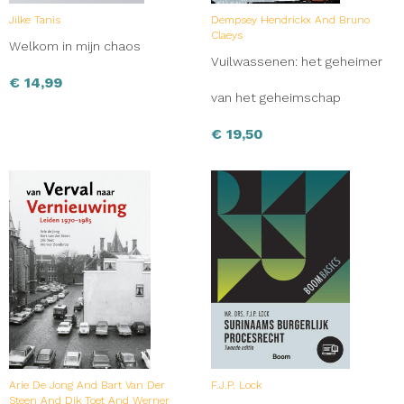
Jilke Tanis
Dempsey Hendrickx And Bruno
Claeys
Welkom in mijn chaos
Vuilwassenen: het geheimer
€
14,99
van het geheimschap
€
19,50
Arie De Jong And Bart Van Der
F.J.P. Lock
Steen And Dik Toet And Werner