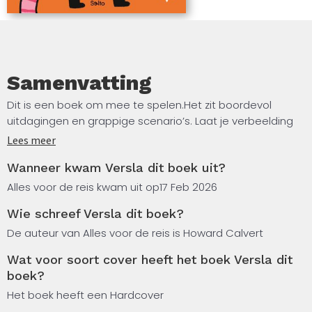
Samenvatting
Dit is een boek om mee te spelen.Het zit boordevol
uitdagingen en grappige scenario’s. Laat je verbeelding
werken en zet alles op alles om dit boek in de pan te
Lees meer
hakken en genadeloos te verslaan.
Wanneer kwam Versla dit boek uit?
Alles voor de reis kwam uit op
17 Feb 2026
Wie schreef Versla dit boek?
De auteur van Alles voor de reis is Howard Calvert
Wat voor soort cover heeft het boek Versla dit
boek?
Het boek heeft een Hardcover