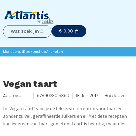
€
0,00
Wat zoek je?
Manuscript
Boekenshop
Artikelen
Vegan taart
Audrey
9789023015390
18 Jun 2017
Hardcover
Fitzjohn
In 'Vegan taart' vind je de lekkerste recepten voor taarten
zonder zuivel, geraffineerde suikers en ei. Met deze recepten
kan iedereen van taart genieten! Taart is heerlijk, maar niet
iedereen kan of wil zuivel eten. Met deze feestelijke