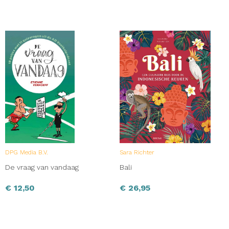
DPG Media B.V.
Sara Richter
De vraag van vandaag
Bali
€
12,50
€
26,95