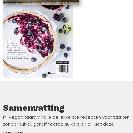
Samenvatting
In ‘Vegan taart’ vind je de lekkerste recepten voor taarten
zonder zuivel, geraffineerde suikers en ei. Met deze
recepten kan iedereen van taart genieten! Taart is
Lees meer