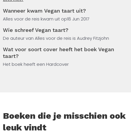
heerlijk, maar niet iedereen kan of wil zuivel eten.
Wanneer kwam Vegan taart uit?
Met deze feestelijke veganistische taarten kan iedereen
Alles voor de reis kwam uit op
18 Jun 2017
van taart genieten. Deze taarten bevatten niet alleen
Wie schreef Vegan taart?
geen zuivel, ze zijn ook nog eens supergezond: vrij van
witte bloem, geraffineerde suiker en bovendien rauw.
De auteur van Alles voor de reis is Audrey Fitzjohn
Maak de lekkerste vegan taart met de recepten uit dit
Wat voor soort cover heeft het boek Vegan
boek.
taart?
Wat dacht je bijvoorbeeld van een karameltaart met
Het boek heeft een Hardcover
pecannoten of een romige tiramisu? Of van een
banoffee-taart en een lekkere mango-cheesecake?
Boeken die je misschien ook
leuk vindt