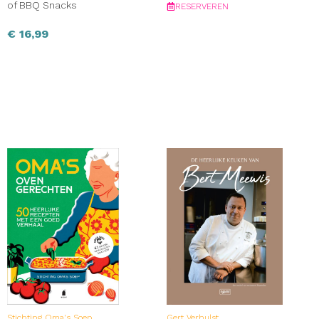
of BBQ Snacks
RESERVEREN
€
16,99
Stichting Oma's Soep
Gert Verhulst