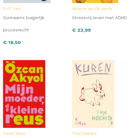
F.J.P. Lock
Séverine Van De Voorde
Surinaams burgerlijk
Stressvrij leven met ADHD
€
22,99
procesrecht
€
18,50
Özcan Akyol
Thijs Hoekstra