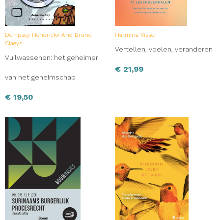
Dempsey Hendrickx And Bruno
Harmina Visser
Claeys
Vertellen, voelen, veranderen
Vuilwassenen: het geheimer
€
21,99
van het geheimschap
€
19,50