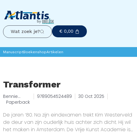
€
0,00
Wat zoek je?
Manuscript
Boekenshop
Artikelen
Transformer
Bennie
9789054524489
30 Oct 2025
Roeters
Paperback
De jaren ‘80. Na zijn eindexamen trekt Kim Westerveld
de deur van zijn ouderlijk huis achter zich dicht. Hij wil
het maken in Amsterdam. De Vrije Kunst Academie is
een eerste stap. Als hij een kraakpand heeft