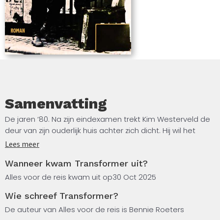
cynisch en androgyn.
Samenvatting
De jaren ‘80. Na zijn eindexamen trekt Kim Westerveld de
deur van zijn ouderlijk huis achter zich dicht. Hij wil het
maken in Amsterdam.
Lees meer
Wanneer kwam Transformer uit?
De Vrije Kunst Academie is een eerste stap. Als hij een
kraakpand heeft gevonden op de Wallen, gaat het snel.
Alles voor de reis kwam uit op
30 Oct 2025
Hij raakt betrokken bij de underground cinema en raakt
Wie schreef Transformer?
thuis in de kraakwereld.
De auteur van Alles voor de reis is Bennie Roeters
Hij ondergaat de stad. Alles is er in beweging en Kim