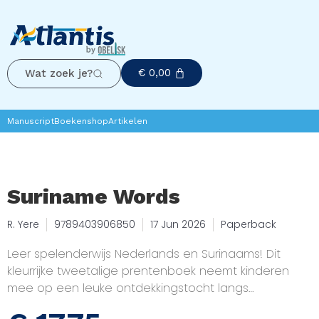
€
0,00
Wat zoek je?
Manuscript
Boekenshop
Artikelen
Suriname Words
R. Yere
9789403906850
17 Jun 2026
Paperback
Leer spelenderwijs Nederlands en Surinaams! Dit
kleurrijke tweetalige prentenboek neemt kinderen
mee op een leuke ontdekkingstocht langs
alledaagse woorden uit de wereld om hen heen.