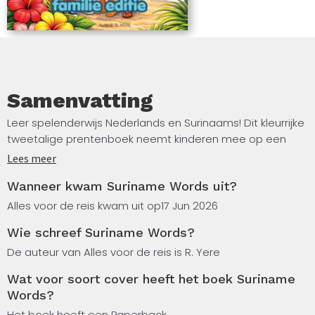
Samenvatting
Leer spelenderwijs Nederlands en Surinaams! Dit kleurrijke
tweetalige prentenboek neemt kinderen mee op een
leuke ontdekkingstocht langs alledaagse woorden uit de
Lees meer
wereld om hen heen. Van familieleden en emoties tot
Wanneer kwam Suriname Words uit?
eenvoudige werkwoorden: elk woord wordt duidelijk
weergegeven in het Nederlands én in het Surinaams,
Alles voor de reis kwam uit op
17 Jun 2026
ondersteund door vrolijke illustraties die het leren extra
Wie schreef Suriname Words?
leuk maken.
De auteur van Alles voor de reis is R. Yere
Het boek is ideaal voor jonge kinderen, ouders,
Wat voor soort cover heeft het boek Suriname
grootouders en leerkrachten die op een speelse manier
Words?
de woordenschat willen uitbreiden en kennis willen maken
Het boek heeft een Paperback