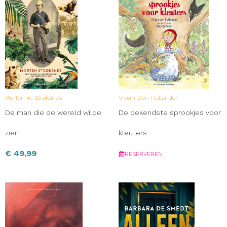
Morten A. Strøksnes
Vivian Den Hollander
De man die de wereld wilde
De bekendste sprookjes voor
zien
kleuters
€
49,99
RESERVEREN