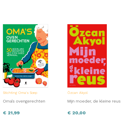
Stichting Oma's Soep
Özcan Akyol
Oma’s ovengerechten
Mijn moeder, de kleine reus
€
21,99
€
20,00