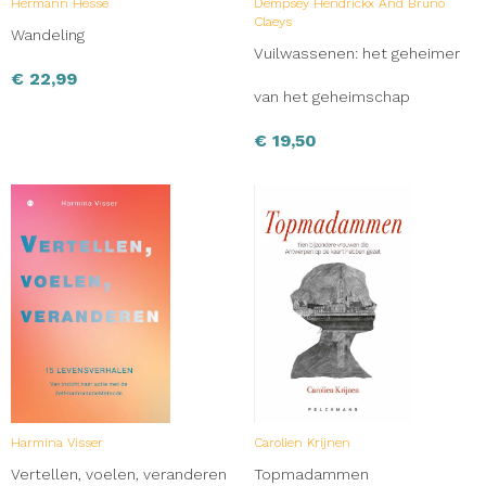
Hermann Hesse
Dempsey Hendrickx And Bruno
Claeys
Wandeling
Vuilwassenen: het geheimer
€
22,99
van het geheimschap
€
19,50
Harmina Visser
Carolien Krijnen
Vertellen, voelen, veranderen
Topmadammen