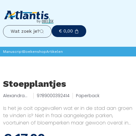
€
0,00
Wat zoek je?
Manuscript
Boekenshop
Artikelen
Stoepplantjes
Alexandra
9789000392414
Paperback
Maria Klein,
Julia
Is het je ooit opgevallen wat er in de stad aan groen
Krohmer
te vinden is? Niet in fraai aangelegde parken,
voortuinen of bloemperken maar gewoon overal: in
stoepvoegen, scheuren in muren en in bermen. In