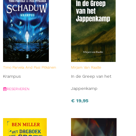
Timo Parvela And Pasi Pitkänen
Mirjam Van Raalte
Krampus
In de Greep van het
Jappenkamp
RESERVEREN
€
19,95