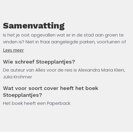
Samenvatting
Is het je ooit opgevallen wat er in de stad aan groen te
vinden is? Niet in fraai aangelegde parken, voortuinen of
bloemperken maar gewoon overal: in stoepvoegen,
Lees meer
scheuren in muren en in bermen. In deze handige
Wie schreef Stoepplantjes?
natuurgids maak je kennis met de stadsplanten die je
zomaar in het wild in de stad kunt tegenkomen: bloemen,
De auteur van Alles voor de reis is Alexandra Maria Klein,
struiken, grassen, mossen, varens en korstmossen.
Julia Krohmer
Wat voor soort cover heeft het boek
Stadsfoto’s en botanische illustraties tonen je de 95
Stoepplantjes?
soorten groen in de urban jungle. Het stadsgroen is
enorm belangrijk voor het ecosysteem van de stad. Het is
Het boek heeft een Paperback
verwonderlijk hoe planten erin slagen om zelfs in de
kleinste scheurtjes uit te groeien en de moeilijke
leefomstandigheden in de stad te weerstaan.