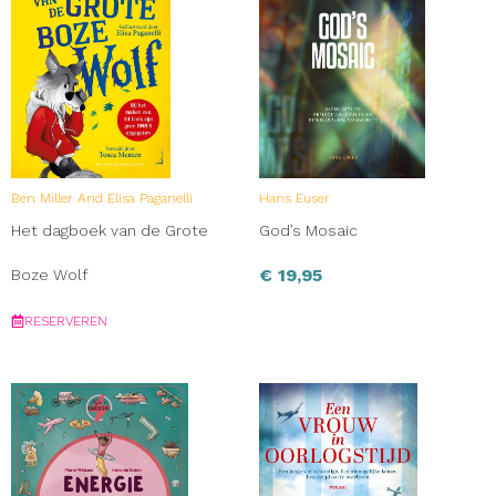
Ben Miller And Elisa Paganelli
Hans Euser
Het dagboek van de Grote
God’s Mosaic
€
19,95
Boze Wolf
RESERVEREN